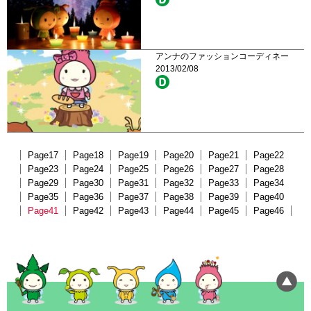
アンナのファッションコーディネー
2013/02/08
Page17
Page18
Page19
Page20
Page21
Page22
Page23
Page24
Page25
Page26
Page27
Page28
Page29
Page30
Page31
Page32
Page33
Page34
Page35
Page36
Page37
Page38
Page39
Page40
Page41
Page42
Page43
Page44
Page45
Page46