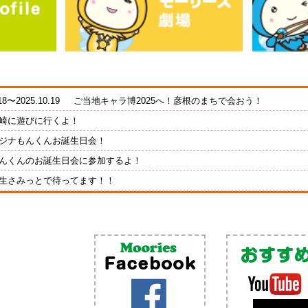
18〜2025.10.19
ご当地キャラ博2025へ！彦根のまちで会おう！
崎に遊びに行くよ！
ジナもんくんお誕生日会！
んくんのお誕生日会に参加するよ！
生さみっとで待ってます！！
崎に遊びに行くよ！
11〜2023.11.12
羽生さみっとに遊びに行くよ！
だよ！モーリーズ年賀状スペシャル抽選会！［アーカイブ］
初！オンラインイベント開催です！
23〜2019.11.24
世界キャラクターさみっとin羽生へGO!