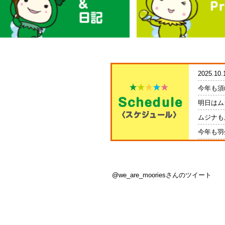
2025.10.
今年も須
明日はム
ムジナも
今年も羽
今年も須
2023.11.
@we_are_mooriesさんのツイート
初生配信
モリスケ
2019.11.