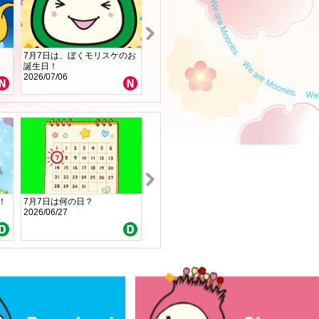
！
7月7日は、ぼくモリスケのお
7月！壁紙更新しました!
4コママ
誕生日！
2026/07/01
2026/06/
2026/07/06
！
7月7日は何の日？
【モリスケ調べ】七夕のひみ
まちがい
2026/06/27
つ
2026/05/
2026/06/23