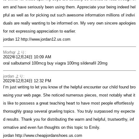
em and have seriously been using them. Appreciate your being indeed hel
pful as well as for picking out such awesome information millions of indivi
duals are really wanting to be informed on. My very own sincere apologies
for not expressing appreciation to earlier.
jordan 12
http://www.jordan12.us.com
Morhqr
より:
2022年12月24日 10:09 AM
oral salbutamol 100mcg
buy viagra 100mg
sildenafil 20mg
jordan
より:
2022年12月24日 12:32 PM
I’m just writing to let you know of the helpful encounter our child found bro
wsing your web page. She noticed numerous pieces, most notably what it
is like to possess a great teaching heart to have most people effortlessly
thoroughly grasp several grueling topics. You truly surpassed my expecte
d results. Thank you for distributing the warm and helpful, trustworthy, inf
ormative and even fun thoughts on this topic to Emily.
jordan
http://www.cheapjordanshoes.us.com