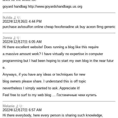
goyard handbag
http://www.goyardshandbags.us.org
Ikztda
より:
2022年12月26日 4:44 PM
purchase avlosulfon online cheap
fexofenadine uk
buy aceon 8mg generic
Jonna
より:
2022年12月27日 6:05 AM
Hi there excellent website! Does running a blog like this require
a massive amount work? I have virtually no expertise in computer
programming but I had been hoping to start my own blog in the near futur
e.
Anyways, if you have any ideas or techniques for new
blog owners please share. I understand this is off topic
nevertheless I simply wanted to ask. Appreciate it!
Feel free to surf to my web blog …
Гостиничные чеки купить
Melanie
より:
2022年12月27日 6:57 AM
Hi there everybody, here every person is sharing such knowledge,