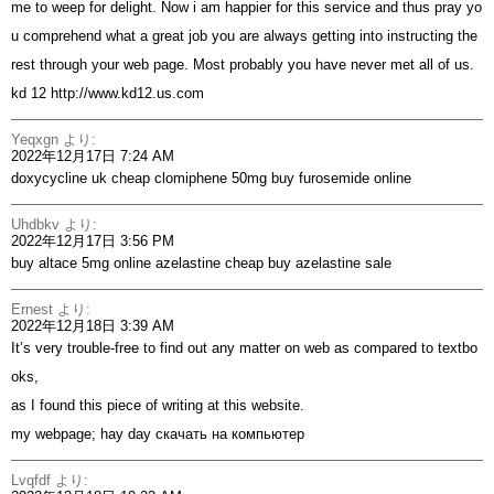
me to weep for delight. Now i am happier for this service and thus pray yo
u comprehend what a great job you are always getting into instructing the
rest through your web page. Most probably you have never met all of us.
kd 12
http://www.kd12.us.com
Yeqxgn
より:
2022年12月17日 7:24 AM
doxycycline uk
cheap clomiphene 50mg
buy furosemide online
Uhdbkv
より:
2022年12月17日 3:56 PM
buy altace 5mg online
azelastine cheap
buy azelastine sale
Ernest
より:
2022年12月18日 3:39 AM
It’s very trouble-free to find out any matter on web as compared to textbo
oks,
as I found this piece of writing at this website.
my webpage;
hay day скачать на компьютер
Lvqfdf
より: