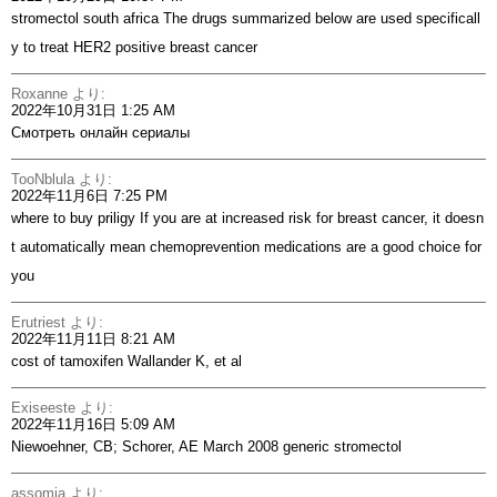
stromectol south africa
The drugs summarized below are used specificall
y to treat HER2 positive breast cancer
Roxanne
より:
2022年10月31日 1:25 AM
Смотреть онлайн сериалы
TooNblula
より:
2022年11月6日 7:25 PM
where to buy priligy
If you are at increased risk for breast cancer, it doesn
t automatically mean chemoprevention medications are a good choice for
you
Erutriest
より:
2022年11月11日 8:21 AM
cost of tamoxifen
Wallander K, et al
Exiseeste
より:
2022年11月16日 5:09 AM
Niewoehner, CB; Schorer, AE March 2008
generic stromectol
assomia
より: