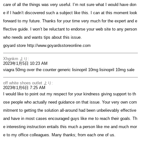
care of all the things was very useful. I’m not sure what I would have don
e if I hadn’t discovered such a subject like this. I can at this moment look
forward to my future. Thanks for your time very much for the expert and e
ffective guide. I won’t be reluctant to endorse your web site to any person
who needs and wants tips about this issue.
goyard store
http://www.goyardsstoreonline.com
Xhgnkm
より:
2023年1月5日 10:23 AM
viagra 50mg over the counter
generic lisinopril 10mg
lisinopril 10mg sale
off white shoes outlet
より:
2023年1月6日 7:25 AM
I would like to point out my respect for your kindness giving support to th
ose people who actually need guidance on that issue. Your very own com
mitment to getting the solution all-around had been unbelievably effective
and have in most cases encouraged guys like me to reach their goals. Th
e interesting instruction entails this much a person like me and much mor
e to my office colleagues. Many thanks; from each one of us.