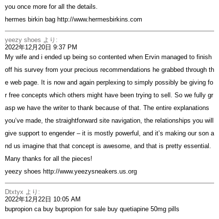
you once more for all the details.
hermes birkin bag
http://www.hermesbirkins.com
yeezy shoes
より:
2022年12月20日 9:37 PM
My wife and i ended up being so contented when Ervin managed to finish
off his survey from your precious recommendations he grabbed through th
e web page. It is now and again perplexing to simply possibly be giving fo
r free concepts which others might have been trying to sell. So we fully gr
asp we have the writer to thank because of that. The entire explanations
you’ve made, the straightforward site navigation, the relationships you will
give support to engender – it is mostly powerful, and it’s making our son a
nd us imagine that that concept is awesome, and that is pretty essential.
Many thanks for all the pieces!
yeezy shoes
http://www.yeezysneakers.us.org
Dtxtyx
より:
2022年12月22日 10:05 AM
bupropion ca
buy bupropion for sale
buy quetiapine 50mg pills