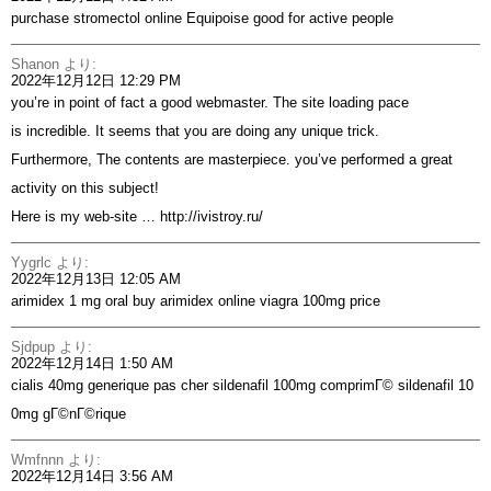
purchase stromectol online
Equipoise good for active people
Shanon
より:
2022年12月12日 12:29 PM
you’re in point of fact a good webmaster. The site loading pace
is incredible. It seems that you are doing any unique trick.
Furthermore, The contents are masterpiece. you’ve performed a great
activity on this subject!
Here is my web-site …
http://ivistroy.ru/
Yygrlc
より:
2022年12月13日 12:05 AM
arimidex 1 mg oral
buy arimidex online
viagra 100mg price
Sjdpup
より:
2022年12月14日 1:50 AM
cialis 40mg generique pas cher
sildenafil 100mg comprimГ©
sildenafil 10
0mg gГ©nГ©rique
Wmfnnn
より:
2022年12月14日 3:56 AM