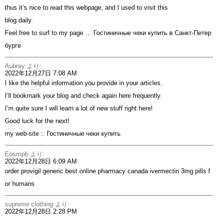
thus it’s nice to read this webpage, and I used to visit this
blog daily.
Feel free to surf to my page …
Гостиничные чеки купить в Санкт-Петер
бурге
Aubrey
より:
2022年12月27日 7:08 AM
I like the helpful information you provide in your articles.
I’ll bookmark your blog and check again here frequently.
I’m quite sure I will learn a lot of new stuff right here!
Good luck for the next!
my web-site ::
Гостиничные чеки купить
Eosmpb
より:
2022年12月28日 6:09 AM
order provigil generic
best online pharmacy canada
ivermectin 3mg pills f
or humans
supreme clothing
より:
2022年12月28日 2:28 PM