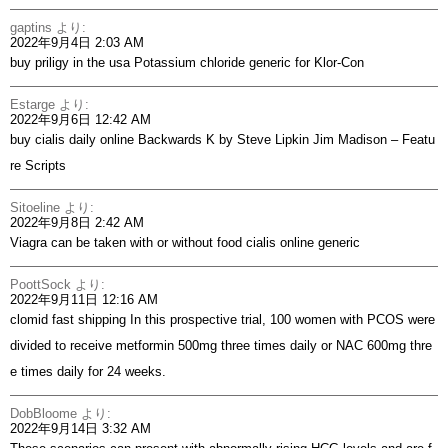
gaptins
より:
2022年9月4日 2:03 AM
buy priligy in the usa
Potassium chloride generic for Klor-Con
Estarge
より:
2022年9月6日 12:42 AM
buy cialis daily online
Backwards K by Steve Lipkin Jim Madison – Featu
re Scripts
Sitoeline
より:
2022年9月8日 2:42 AM
Viagra can be taken with or without food
cialis online generic
PoottSock
より:
2022年9月11日 12:16 AM
clomid fast shipping
In this prospective trial, 100 women with PCOS were
divided to receive metformin 500mg three times daily or NAC 600mg thre
e times daily for 24 weeks.
DobBloome
より:
2022年9月14日 3:32 AM