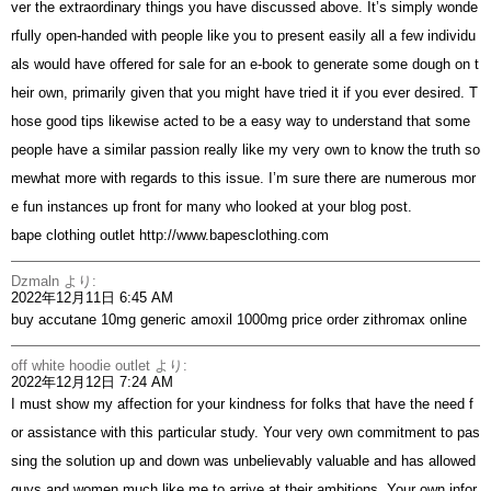
ver the extraordinary things you have discussed above. It’s simply wonde
rfully open-handed with people like you to present easily all a few individu
als would have offered for sale for an e-book to generate some dough on t
heir own, primarily given that you might have tried it if you ever desired. T
hose good tips likewise acted to be a easy way to understand that some
people have a similar passion really like my very own to know the truth so
mewhat more with regards to this issue. I’m sure there are numerous mor
e fun instances up front for many who looked at your blog post.
bape clothing outlet
http://www.bapesclothing.com
Dzmaln
より:
2022年12月11日 6:45 AM
buy accutane 10mg generic
amoxil 1000mg price
order zithromax online
off white hoodie outlet
より:
2022年12月12日 7:24 AM
I must show my affection for your kindness for folks that have the need f
or assistance with this particular study. Your very own commitment to pas
sing the solution up and down was unbelievably valuable and has allowed
guys and women much like me to arrive at their ambitions. Your own infor