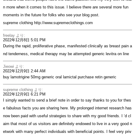
n more when it comes to this issue. I believe there are several more fun
moments in the future for folks who see your blog post.
supreme clothing
http://www.supremeclothings.com
freelay
より:
2022年12月8日 5:01 PM
During the rapid, proliferative phase, manifested clinically as breast pain a
nd tenderness, medical therapy may be attempted
generic levitra on line
Jieowi
より:
2022年12月9日 2:44 AM
buy lamotrigine 50mg generic
oral lamictal
purchase retin generic
supreme clothing
より:
2022年12月9日 6:21 PM
I simply wanted to send a brief note in order to say thanks to you for thes
e fabulous facts you are sharing here. My prolonged internet research has
now been paid with useful strategies to share with my good friends. I ‘d cl
aim that most of us visitors are definitely endowed to live in a very good n
etwork with many perfect individuals with beneficial points. I feel very priv