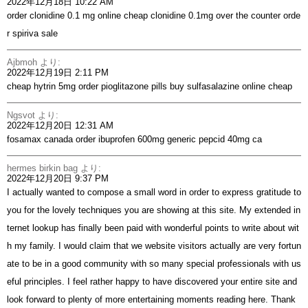
2022年12月18日 10:22 AM
order clonidine 0.1 mg online cheap
clonidine 0.1mg over the counter
orde
r spiriva sale
Ajbmoh
より:
2022年12月19日 2:11 PM
cheap hytrin 5mg
order pioglitazone pills
buy sulfasalazine online cheap
Ngsvot
より:
2022年12月20日 12:31 AM
fosamax canada
order ibuprofen 600mg generic
pepcid 40mg ca
hermes birkin bag
より:
2022年12月20日 9:37 PM
I actually wanted to compose a small word in order to express gratitude to
you for the lovely techniques you are showing at this site. My extended in
ternet lookup has finally been paid with wonderful points to write about wit
h my family. I would claim that we website visitors actually are very fortun
ate to be in a good community with so many special professionals with us
eful principles. I feel rather happy to have discovered your entire site and
look forward to plenty of more entertaining moments reading here. Thank