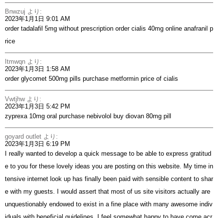
Bnwzuj
より:
2023年1月1日 9:01 AM
order tadalafil 5mg without prescription
order cialis 40mg online
anafranil p
rice
Itmwqn
より:
2023年1月3日 1:58 AM
order glycomet 500mg pills
purchase metformin
price of cialis
Vwtjhw
より:
2023年1月3日 5:42 PM
zyprexa 10mg oral
purchase nebivolol
buy diovan 80mg pill
goyard outlet
より:
2023年1月3日 6:19 PM
I really wanted to develop a quick message to be able to express gratitud
e to you for these lovely ideas you are posting on this website. My time in
tensive internet look up has finally been paid with sensible content to shar
e with my guests. I would assert that most of us site visitors actually are
unquestionably endowed to exist in a fine place with many awesome indiv
iduals with beneficial guidelines. I feel somewhat happy to have come acr