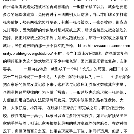
两张危险牌要跑先跑被吃的再跑被碰的，一般搭子够了以后，就会想要把
多余的危险张跑掉，免得再过个三四圈别人听这张，自己才听牌又要打这
张去放枪，那有两张危险牌要跑，判断一张会被吃，一张会被碰，那应该
先打哪张，因为跑牌的对象绝对是对家或上家，所以当然是先把会被吃的
跑掉。反正对家或上家吃不到，如果先跑被碰的，那万一对家或上家碰了
就听，等你跑被吃的那一张不就立刻放枪。
https://traviscurrin.com/comm
unity/profile/grovergoldsbrou/
有时，会向闲或庄发附加牌。这些纷繁复杂
的琐碎规则为这个游戏增添了不少神秘色彩，因此百家乐看似复杂，实则
容易。 一旦向右转后，就形成了一个叫「长龙」的局面。如图二中的
第十二列就出现了一条长龙。大多数百家乐玩家认为，一旦 许多玩家会
把百家乐的牌局发展记录下来，这种透过记录庄闲胜负次数或其它变量，
企图掌握赌局规律的行为叫做「写路」，一般赌场也会给玩家一张路纸，
方便他们用自己的方法记录牌局发展。玩家中较常见的路有珠盘路、大
路、大眼仔路、小路等。 在玩家和庄家的手都完成之后，将它们进行比
较。获胜者是一手高手。玩家可以通过多种方式获胜。如果玩家预测出庄
家的手并获胜，则该玩家将根据其最初的赌注赢得均匀的彩金。在这种情
况下，房屋保留百分之五。如果在玩家手上下注，则同样适用。但是，不