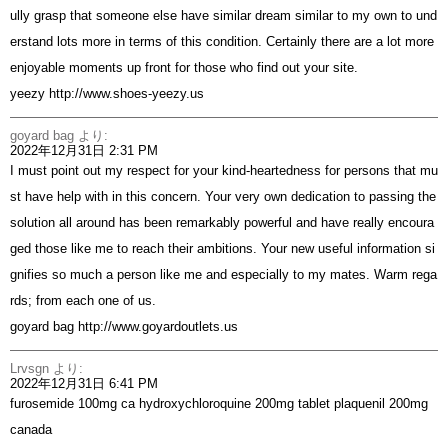
ully grasp that someone else have similar dream similar to my own to und
erstand lots more in terms of this condition. Certainly there are a lot more
enjoyable moments up front for those who find out your site.
yeezy
http://www.shoes-yeezy.us
goyard bag
より:
2022年12月31日 2:31 PM
I must point out my respect for your kind-heartedness for persons that mu
st have help with in this concern. Your very own dedication to passing the
solution all around has been remarkably powerful and have really encoura
ged those like me to reach their ambitions. Your new useful information si
gnifies so much a person like me and especially to my mates. Warm rega
rds; from each one of us.
goyard bag
http://www.goyardoutlets.us
Lrvsgn
より:
2022年12月31日 6:41 PM
furosemide 100mg ca
hydroxychloroquine 200mg tablet
plaquenil 200mg
canada