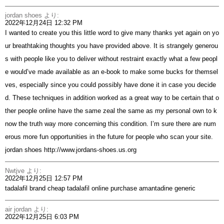
jordan shoes
より:
2022年12月24日 12:32 PM
I wanted to create you this little word to give many thanks yet again on yo
ur breathtaking thoughts you have provided above. It is strangely generou
s with people like you to deliver without restraint exactly what a few peopl
e would’ve made available as an e-book to make some bucks for themsel
ves, especially since you could possibly have done it in case you decide
d. These techniques in addition worked as a great way to be certain that o
ther people online have the same zeal the same as my personal own to k
now the truth way more concerning this condition. I’m sure there are num
erous more fun opportunities in the future for people who scan your site.
jordan shoes
http://www.jordans-shoes.us.org
Nwtjve
より:
2022年12月25日 12:57 PM
tadalafil brand
cheap tadalafil online
purchase amantadine generic
air jordan
より:
2022年12月25日 6:03 PM