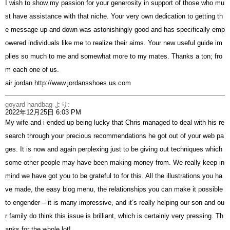
I wish to show my passion for your generosity in support of those who mu
st have assistance with that niche. Your very own dedication to getting th
e message up and down was astonishingly good and has specifically emp
owered individuals like me to realize their aims. Your new useful guide im
plies so much to me and somewhat more to my mates. Thanks a ton; fro
m each one of us.
air jordan
http://www.jordansshoes.us.com
goyard handbag
より:
2022年12月25日 6:03 PM
My wife and i ended up being lucky that Chris managed to deal with his re
search through your precious recommendations he got out of your web pa
ges. It is now and again perplexing just to be giving out techniques which
some other people may have been making money from. We really keep in
mind we have got you to be grateful to for this. All the illustrations you ha
ve made, the easy blog menu, the relationships you can make it possible
to engender – it is many impressive, and it’s really helping our son and ou
r family do think this issue is brilliant, which is certainly very pressing. Th
anks for the whole lot!