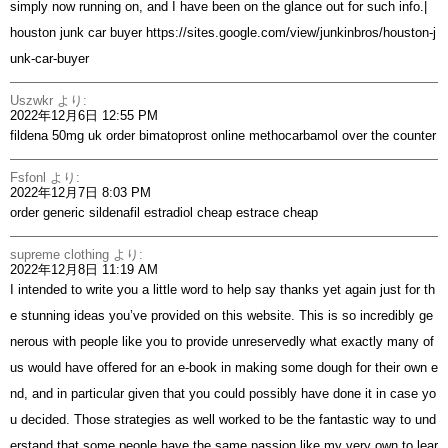
simply now running on, and I have been on the glance out for such info.|
houston junk car buyer
https://sites.google.com/view/junkinbros/houston-j
unk-car-buyer
Uszwkr
より:
2022年12月6日 12:55 PM
fildena 50mg uk
order bimatoprost online
methocarbamol over the counter
Fsfonl
より:
2022年12月7日 8:03 PM
order generic sildenafil
estradiol cheap
estrace cheap
supreme clothing
より:
2022年12月8日 11:19 AM
I intended to write you a little word to help say thanks yet again just for th
e stunning ideas you’ve provided on this website. This is so incredibly ge
nerous with people like you to provide unreservedly what exactly many of
us would have offered for an e-book in making some dough for their own e
nd, and in particular given that you could possibly have done it in case yo
u decided. Those strategies as well worked to be the fantastic way to und
erstand that some people have the same passion like my very own to lear