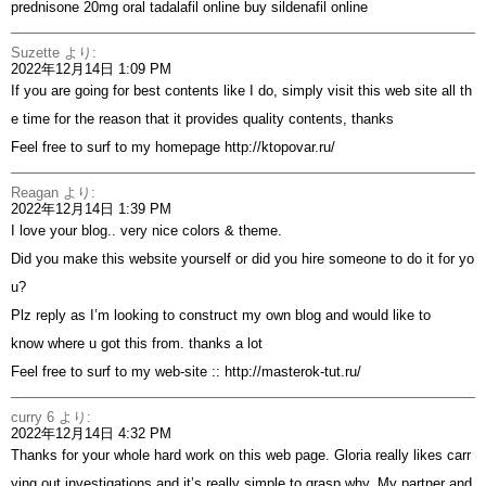
prednisone 20mg oral
tadalafil online
buy sildenafil online
Suzette
より:
2022年12月14日 1:09 PM
If you are going for best contents like I do, simply visit this web site all th
e time for the reason that it provides quality contents, thanks
Feel free to surf to my homepage
http://ktopovar.ru/
Reagan
より:
2022年12月14日 1:39 PM
I love your blog.. very nice colors & theme.
Did you make this website yourself or did you hire someone to do it for yo
u?
Plz reply as I’m looking to construct my own blog and would like to
know where u got this from. thanks a lot
Feel free to surf to my web-site ::
http://masterok-tut.ru/
curry 6
より:
2022年12月14日 4:32 PM
Thanks for your whole hard work on this web page. Gloria really likes carr
ying out investigations and it’s really simple to grasp why. My partner and