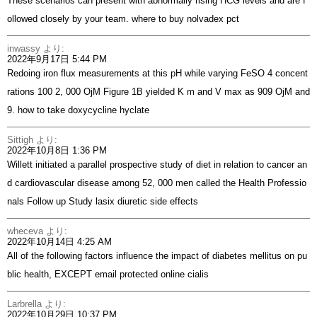
These scenarios can present with abnormally rising HCG levels and are f
ollowed closely by your team.
where to buy nolvadex pct
inwassy
より:
2022年9月17日 5:44 PM
Redoing iron flux measurements at this pH while varying FeSO 4 concent
rations 100 2, 000 ОјM Figure 1B yielded K m and V max as 909 ОјM and
9.
how to take doxycycline hyclate
Sittigh
より:
2022年10月8日 1:36 PM
Willett initiated a parallel prospective study of diet in relation to cancer an
d cardiovascular disease among 52, 000 men called the Health Professio
nals Follow up Study
lasix diuretic side effects
wheceva
より:
2022年10月14日 4:25 AM
All of the following factors influence the impact of diabetes mellitus on pu
blic health, EXCEPT email protected
online cialis
Larbrella
より:
2022年10月29日 10:37 PM