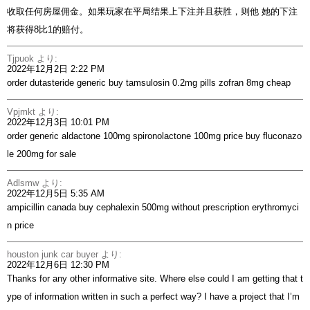
收取任何房屋佣金。如果玩家在平局结果上下注并且获胜，则他 她的下注
将获得8比1的赔付。
Tjpuok
より:
2022年12月2日 2:22 PM
order dutasteride generic
buy tamsulosin 0.2mg pills
zofran 8mg cheap
Vpjmkt
より:
2022年12月3日 10:01 PM
order generic aldactone 100mg
spironolactone 100mg price
buy fluconazo
le 200mg for sale
Adlsmw
より:
2022年12月5日 5:35 AM
ampicillin canada
buy cephalexin 500mg without prescription
erythromyci
n price
houston junk car buyer
より:
2022年12月6日 12:30 PM
Thanks for any other informative site. Where else could I am getting that t
ype of information written in such a perfect way? I have a project that I’m