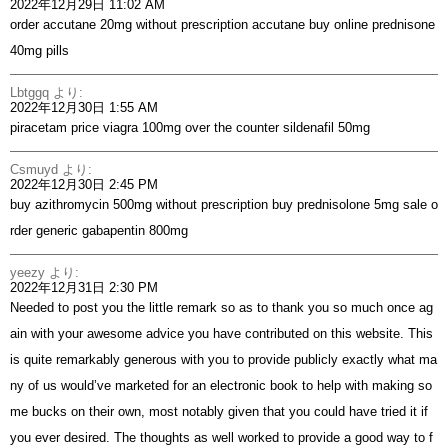
2022年12月29日 11:02 AM
order accutane 20mg without prescription
accutane buy online
prednisone
40mg pills
Lbtggq
より:
2022年12月30日 1:55 AM
piracetam price
viagra 100mg over the counter
sildenafil 50mg
Csmuyd
より:
2022年12月30日 2:45 PM
buy azithromycin 500mg without prescription
buy prednisolone 5mg sale
o
rder generic gabapentin 800mg
yeezy
より:
2022年12月31日 2:30 PM
Needed to post you the little remark so as to thank you so much once ag
ain with your awesome advice you have contributed on this website. This
is quite remarkably generous with you to provide publicly exactly what ma
ny of us would’ve marketed for an electronic book to help with making so
me bucks on their own, most notably given that you could have tried it if
you ever desired. The thoughts as well worked to provide a good way to f