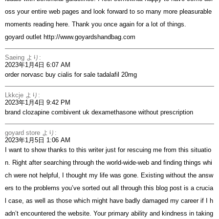
oss your entire web pages and look forward to so many more pleasurable
moments reading here. Thank you once again for a lot of things.
goyard outlet
http://www.goyardshandbag.com
Saeing
より:
2023年1月4日 6:07 AM
order norvasc
buy cialis for sale
tadalafil 20mg
Lkkcje
より:
2023年1月4日 9:42 PM
brand clozapine
combivent uk
dexamethasone without prescription
goyard store
より:
2023年1月5日 1:06 AM
I want to show thanks to this writer just for rescuing me from this situatio
n. Right after searching through the world-wide-web and finding things whi
ch were not helpful, I thought my life was gone. Existing without the answ
ers to the problems you’ve sorted out all through this blog post is a crucia
l case, as well as those which might have badly damaged my career if I h
adn’t encountered the website. Your primary ability and kindness in taking