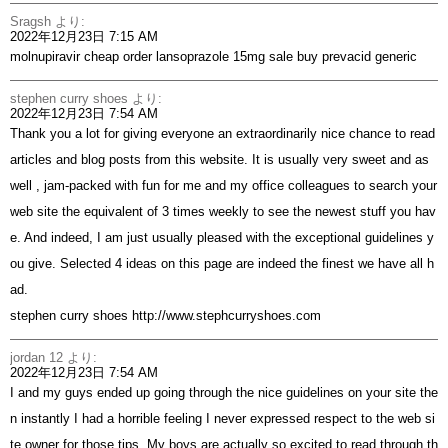
Sragsh
より:
2022年12月23日 7:15 AM
molnupiravir cheap
order lansoprazole 15mg sale
buy prevacid generic
stephen curry shoes
より:
2022年12月23日 7:54 AM
Thank you a lot for giving everyone an extraordinarily nice chance to read
articles and blog posts from this website. It is usually very sweet and as
well , jam-packed with fun for me and my office colleagues to search your
web site the equivalent of 3 times weekly to see the newest stuff you hav
e. And indeed, I am just usually pleased with the exceptional guidelines y
ou give. Selected 4 ideas on this page are indeed the finest we have all h
ad.
stephen curry shoes
http://www.stephcurryshoes.com
jordan 12
より:
2022年12月23日 7:54 AM
I and my guys ended up going through the nice guidelines on your site the
n instantly I had a horrible feeling I never expressed respect to the web si
te owner for those tips. My boys are actually so excited to read through th