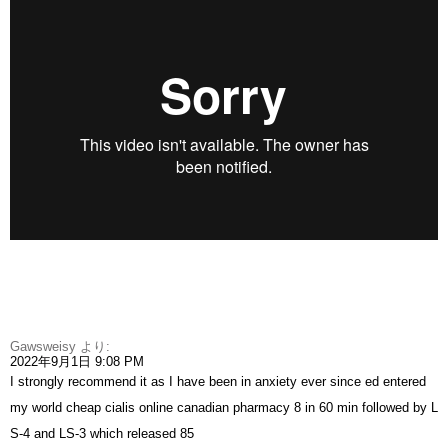
Gawsweisy
より:
2022年9月1日 9:08 PM
I strongly recommend it as I have been in anxiety ever since ed entered
my world
cheap cialis online canadian pharmacy
8 in 60 min followed by L
S-4 and LS-3 which released 85