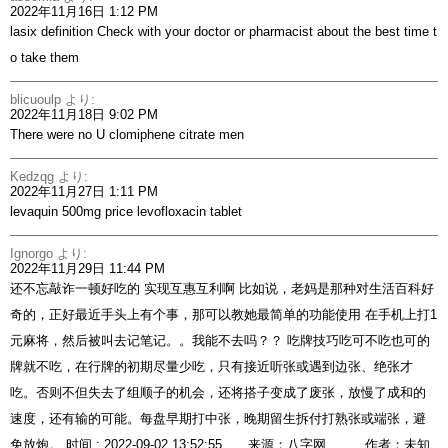
2022年11月16日 1:12 PM
lasix definition
Check with your doctor or pharmacist about the best time t
o take them
blicuoulp
より:
2022年11月18日 9:02 PM
There were no U
clomiphene citrate men
Kedzqg
より:
2022年11月27日 1:11 PM
levaquin 500mg price
levofloxacin tablet
Ignorgo
より:
2022年11月29日 11:44 PM
还不忘敲诈一顿好吃的 实现互惠互利啊 比如说，老妈是那种对生活百科好
奇的，正好最近手头上有个事，那可以教她最简单的功能使用 在手机上打1
元麻将，然后被叫去记笔记。。我能不去吗？？ 吃牌技巧吃可不吃也可的
牌就不吃，在行牌的初期尽量少吃，只有接近听张或遇到边张、绝张才
吃。否则不但失去了组顺子的机会，还将搭子变成了废张，放慢了成和的
速度，还有输的可能。每盘早期打中张，晚期留生拆付打熟张或端张，避
免放炮。 时间 : 2022-09-02 13:52:55 来源：八字网 作者：未知