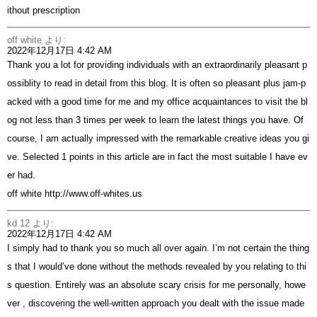
ithout prescription
off white
より:
2022年12月17日 4:42 AM
Thank you a lot for providing individuals with an extraordinarily pleasant p
ossiblity to read in detail from this blog. It is often so pleasant plus jam-p
acked with a good time for me and my office acquaintances to visit the bl
og not less than 3 times per week to learn the latest things you have. Of
course, I am actually impressed with the remarkable creative ideas you gi
ve. Selected 1 points in this article are in fact the most suitable I have ev
er had.
off white
http://www.off-whites.us
kd 12
より:
2022年12月17日 4:42 AM
I simply had to thank you so much all over again. I’m not certain the thing
s that I would’ve done without the methods revealed by you relating to thi
s question. Entirely was an absolute scary crisis for me personally, howe
ver , discovering the well-written approach you dealt with the issue made