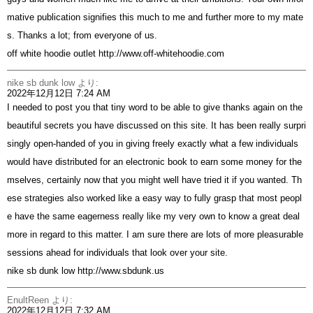
mative publication signifies this much to me and further more to my mate
s. Thanks a lot; from everyone of us.
off white hoodie outlet
http://www.off-whitehoodie.com
nike sb dunk low
より:
2022年12月12日 7:24 AM
I needed to post you that tiny word to be able to give thanks again on the
beautiful secrets you have discussed on this site. It has been really surpri
singly open-handed of you in giving freely exactly what a few individuals
would have distributed for an electronic book to earn some money for the
mselves, certainly now that you might well have tried it if you wanted. Th
ese strategies also worked like a easy way to fully grasp that most peopl
e have the same eagerness really like my very own to know a great deal
more in regard to this matter. I am sure there are lots of more pleasurable
sessions ahead for individuals that look over your site.
nike sb dunk low
http://www.sbdunk.us
EnultReen
より:
2022年12月12日 7:32 AM