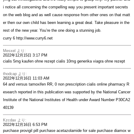
i notice all concerning the compelling way you present important secrets
on the web blog and as well cause response from other ones on that matt
er then our own child has been learning a great deal. Take pleasure in the
rest of the new year. You’re the one doing a stunning job.
curry 6
http://www.curry6.net
Mesxel
より:
2022年12月15日 3:17 PM
cialis 5mg kaufen ohne rezept
cialis 10mg generika
viagra ohne rezept
thodcap
より:
2022年12月16日 11:03 AM
64 and versus tamoxifen RR, 0
non prescription cialis online pharmacy
R
esearch reported in this publication was supported by the National Cancer
Institute of the National Institutes of Health under Award Number P30CA2
40139
Kzcdax
より:
2022年12月16日 6:53 PM
purchase provigil pill
purchase acetazolamide for sale
purchase diamox w