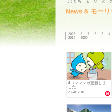
ぼくたち「モーリーズ」の
News & モ
2026
8
7
6
5
4
2014
2000
4コママンガ更新しま
した！
2024/12/10