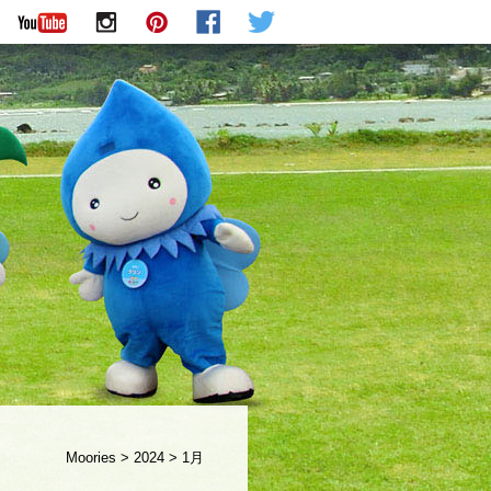
Moories
>
2024
>
1月