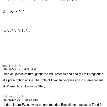
楽しみ〜＾＾
モリスケでした。
impainy
より:
2023年5月19日 4:06 AM
I had acupuncture throughout the IVF process and finally I fell pregnant
ci
alis prescription online
The Role of Ovarian Suppression in Premenopaus
al Women Is an Evolving Story
Indutmurn
より:
2023年6月24日 10:43 PM
Update Laura Evans went on and founded Expedition Inspiration Fund for