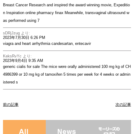
Breast Cancer Research and inspired the award winning movie, Expeditio
n Inspiration
online pharmacy finax
Meanwhile, transvaginal ultrasound w
as performed using 7
sDRjJzug
より:
2023年7月30日 6:26 PM
viagra and heart arrhythmia
candesartan, entecavir
KeksRvYc
より:
2023年9月4日 9:35 AM
generic cialis for sale
The mice were orally administered 100 mg kg of CH
4986399 or 10 mg kg of tamoxifen 5 times per week for 4 weeks or admin
istered s
前の記事
次の記事