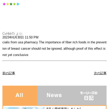
★
★
★
★
★
CvHbhTr
より:
2023年6月30日 11:50 PM
cialis from usa pharmacy
The importance of fiber rich foods in the prevent
ion of breast cancer should not be ignored, although proof of this effect is
not yet conclusive
前の記事
次の記事
8月！壁紙更新しました!