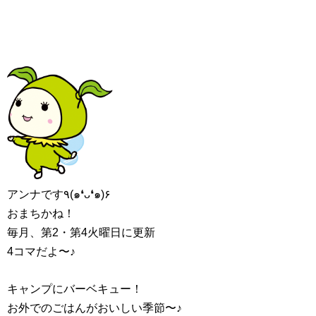
アンナです٩(๑❛ᴗ❛๑)۶
おまちかね！
毎月、第2・第4火曜日に更新
4コマだよ〜♪
キャンプにバーベキュー！
お外でのごはんがおいしい季節〜♪