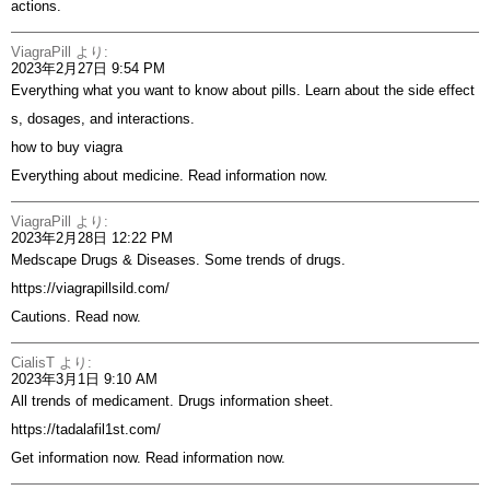
actions.
ViagraPill
より:
2023年2月27日 9:54 PM
Everything what you want to know about pills. Learn about the side effect
s, dosages, and interactions.
how to buy viagra
Everything about medicine. Read information now.
ViagraPill
より:
2023年2月28日 12:22 PM
Medscape Drugs & Diseases. Some trends of drugs.
https://viagrapillsild.com/
Cautions. Read now.
CialisT
より:
2023年3月1日 9:10 AM
All trends of medicament. Drugs information sheet.
https://tadalafil1st.com/
Get information now. Read information now.