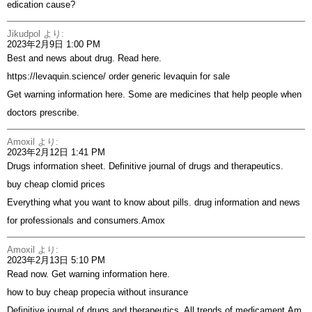
edication cause?
Jikudpol
より:
2023年2月9日 1:00 PM
Best and news about drug. Read here.
https://levaquin.science/
order generic levaquin for sale
Get warning information here. Some are medicines that help people when
doctors prescribe.
Amoxil
より:
2023年2月12日 1:41 PM
Drugs information sheet. Definitive journal of drugs and therapeutics.
buy cheap clomid prices
Everything what you want to know about pills. drug information and news
for professionals and consumers.Amox
Amoxil
より:
2023年2月13日 5:10 PM
Read now. Get warning information here.
how to buy cheap propecia without insurance
Definitive journal of drugs and therapeutics. All trends of medicament.Am