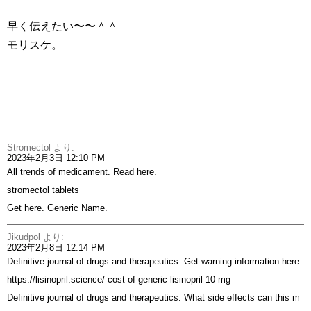
早く伝えたい〜〜＾＾
モリスケ。
Stromectol
より:
2023年2月3日 12:10 PM
All trends of medicament. Read here.
stromectol tablets
Get here. Generic Name.
Jikudpol
より:
2023年2月8日 12:14 PM
Definitive journal of drugs and therapeutics. Get warning information here.
https://lisinopril.science/
cost of generic lisinopril 10 mg
Definitive journal of drugs and therapeutics. What side effects can this m