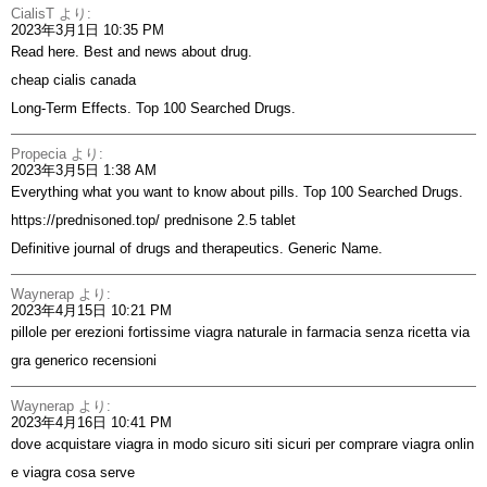
CialisT
より:
2023年3月1日 10:35 PM
Read here. Best and news about drug.
cheap cialis canada
Long-Term Effects. Top 100 Searched Drugs.
Propecia
より:
2023年3月5日 1:38 AM
Everything what you want to know about pills. Top 100 Searched Drugs.
https://prednisoned.top/
prednisone 2.5 tablet
Definitive journal of drugs and therapeutics. Generic Name.
Waynerap
より:
2023年4月15日 10:21 PM
pillole per erezioni fortissime
viagra naturale in farmacia senza ricetta
via
gra generico recensioni
Waynerap
より:
2023年4月16日 10:41 PM
dove acquistare viagra in modo sicuro
siti sicuri per comprare viagra onlin
e
viagra cosa serve