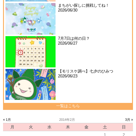
まちがい探しに挑戦してね！
2026/06/30
7月7日は何の日？
2026/06/27
【モリスケ調べ】七夕のひみつ
2026/06/23
一覧はこちら
« 1月
2014年2月
3月 »
月
火
水
木
金
土
日
1
2