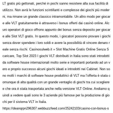
LT gratis più gettonati, perché in pochi sanno resistere alla sua facilità di
utilizzo. Non avrà le funzioni scintillanti e complesse dei giochi più moder
ni, ma rimane un grande classico intramontabile. Un altro modo per giocar
e alle VLT gratuitamente è attraverso i bonus offerti dai casinò online. Alc
uni operatori di gioco offrono appunto dei bonus senza deposito per giocar
e alle Slot VLT gratis. In questo modo, i giocatori possono provare i giochi
senza dover spendere i loro soldi e avere la possibilità di vincere denaro r
eale senza rischi. Casinosulweb.it » Slot Machine Gratis Online Senza S
caricare, Top Slot 2023 I giochi VLT distribuiti in Italia sono stati introdotti
da software house internazionali molto serie e importanti portando ad un v
ero e proprio successo alcuni giochi ideati e introdotti nei Cabinet. Non so
no molti i marchi di software house produttrici di VLT ma l’offerta è stata c
omunque di alta qualità con un grande ventaglio di giochi tra cui scegliere
e che ora è stata trasportata anche nella versione VLT Online. Andiamo q
uindi a vedere quali sono le 3 aziende più famose per la produzione di gio
chi per il sistema VLT in Italia.
https://deanqrpn296307.webbuzzfeed.com/25242103/casino-con-bonus-s