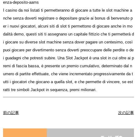
enza-deposito-aams
I casino da noi listati ti permetteranno di giocare a tutte le slot machine a
nche senza doverti registrare o depositare grazie ai bonus di benvenuto p
er i nuovi giocatori, alcuni siti di slot ti permettono di giocare anche in mo
dalità demo, questi siti ti assegnano un capitale fittizio che ti permetterà d
i giocare su diverse slot machine senza dover pagare un centesimo, così
puoi giocare per divertimento senza doverti preoccupare delle perdite o de
i guadagni che potresti subire. Una Slot Jackpot è una slot in cui oltre ai p
remi di fascia bassa, è presente un premio cumulativo, determinato dal n
umero di partite effettuate, che viene incrementato progressivamente da t
utti i giocatori che giocano a quella slot, e che permette di vincere, se est
ratti tre simboli Jackpot in sequenza, premi milionari.
前の記事
次の記事