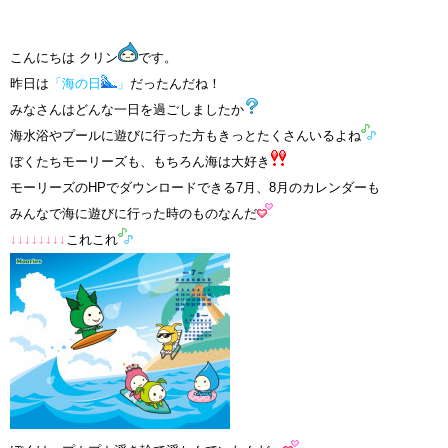
こんにちは クリン
です。
昨日は
「海の日
」
だったんだね！
みなさんはどんな一日を過ごしましたか
海水浴やプールに遊びに行った方もきっとたくさんいるよね
ぼくたちモーリーズも、もちろん海は大好き
モーリーズのHP
でダウンロードできる7月、8月のカレンダーも
みんなで海に遊びに行った時のものなんだ
↓↓↓↓↓↓↓↓
これこれ