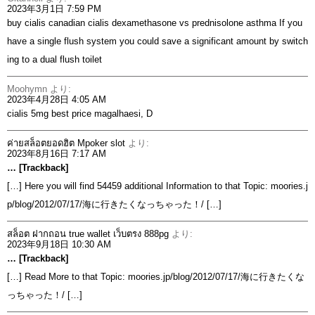
2023年3月1日 7:59 PM
buy cialis canadian
cialis dexamethasone vs prednisolone asthma If you
have a single flush system you could save a significant amount by switch
ing to a dual flush toilet
Moohymn
より:
2023年4月28日 4:05 AM
cialis 5mg best price
magalhaesi, D
ค่ายสล็อตยอดฮิต Mpoker slot
より:
2023年8月16日 7:17 AM
… [Trackback]
[…] Here you will find 54459 additional Information to that Topic: moories.j
p/blog/2012/07/17/海に行きたくなっちゃった！/ […]
สล็อต ฝากถอน true wallet เว็บตรง 888pg
より:
2023年9月18日 10:30 AM
… [Trackback]
[…] Read More to that Topic: moories.jp/blog/2012/07/17/海に行きたくな
っちゃった！/ […]