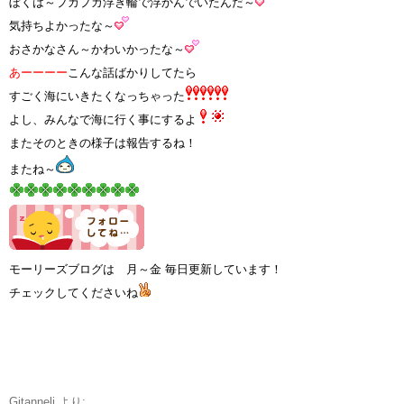
ぼくは～プカプカ浮き輪で浮かんでいたんだ～
気持ちよかったな～
おさかなさん～かわいかったな～
あーーーー
こんな話ばかりしてたら
すごく海にいきたくなっちゃった
よし、みんなで海に行く事にするよ
またそのときの様子は報告するね！
またね～
モーリーズブログは 月～金 毎日更新しています！
チェックしてくださいね
Gitanneli
より: