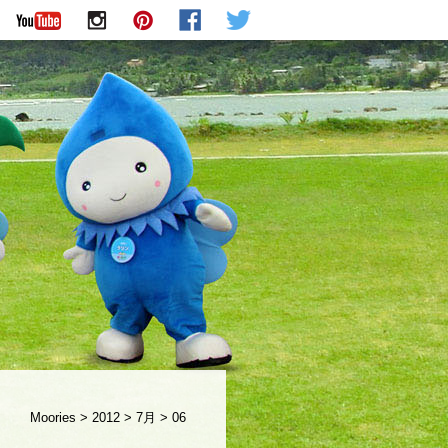
Moories
>
2012
>
7月
>
06