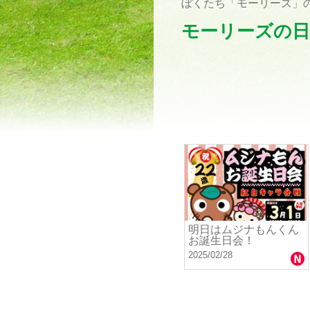
ぼくたち「モーリーズ」の
モーリーズの日
明日はムジナもんくん
お誕生日会！
2025/02/28