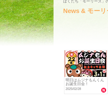
ぼくたち「モーリーズ」の
News & モ
明日はムジナもんくん
お誕生日会！
2025/02/28