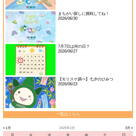
まちがい探しに挑戦してね！
2026/06/30
7月7日は何の日？
2026/06/27
【モリスケ調べ】七夕のひみつ
2026/06/23
一覧はこちら
« 1月
2025年2月
3月 »
月
火
水
木
金
土
日