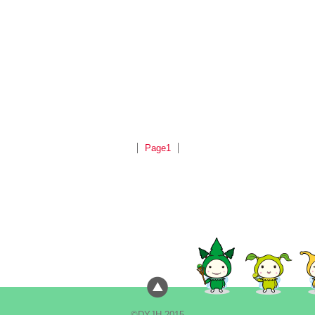
Page1
©DYJH 2015