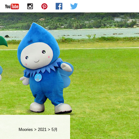
Moories
>
2021
>
5月