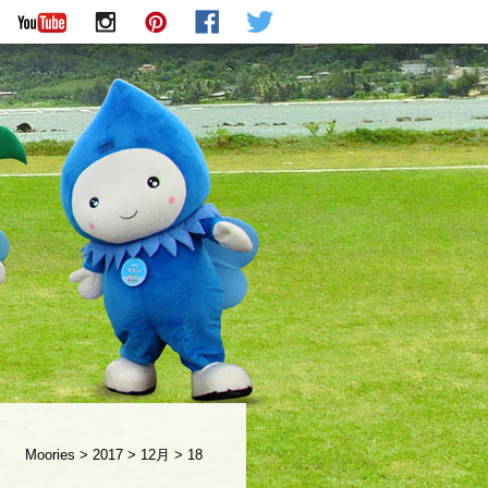
Moories
>
2017
>
12月
>
18