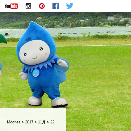
Moories
>
2017
>
11月
>
22