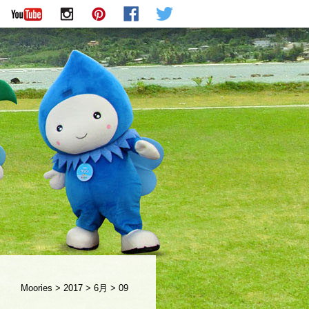
Moories
>
2017
>
6月
>
09