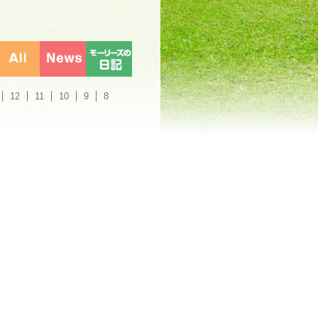
12
11
10
9
8