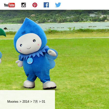
Moories
>
2014
>
7月
>
01