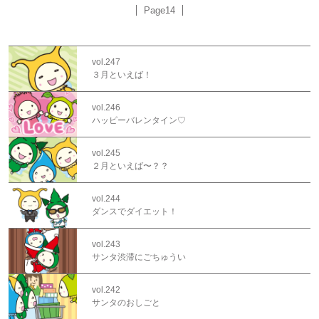
Page14
vol.247
３月といえば！
vol.246
ハッピーバレンタイン♡
vol.245
２月といえば〜？？
vol.244
ダンスでダイエット！
vol.243
サンタ渋滞にごちゅうい
vol.242
サンタのおしごと