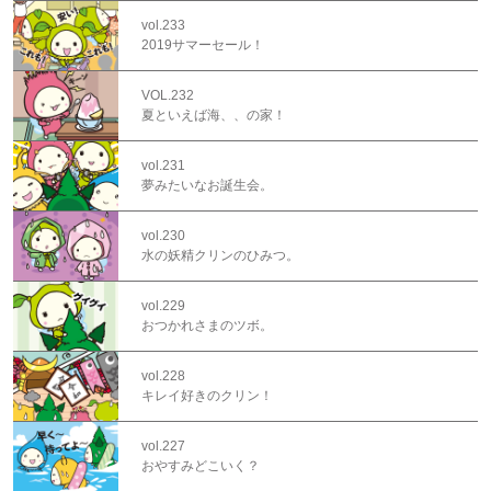
vol.233
2019サマーセール！
VOL.232
夏といえば海、、の家！
vol.231
夢みたいなお誕生会。
vol.230
水の妖精クリンのひみつ。
vol.229
おつかれさまのツボ。
vol.228
キレイ好きのクリン！
vol.227
おやすみどこいく？