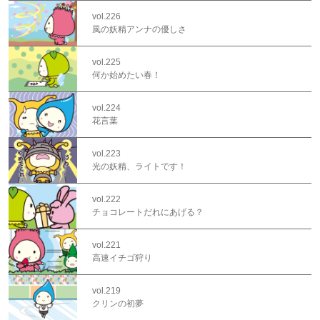
vol.226
風の妖精アンナの優しさ
vol.225
何か始めたい春！
vol.224
花言葉
vol.223
光の妖精、ライトです！
vol.222
チョコレートだれにあげる？
vol.221
高速イチゴ狩り
vol.219
クリンの初夢