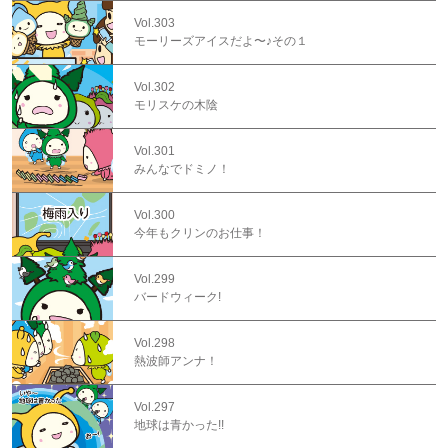
Vol.303
モーリーズアイスだよ〜♪その１
Vol.302
モリスケの木陰
Vol.301
みんなでドミノ！
Vol.300
今年もクリンのお仕事！
Vol.299
バードウィーク!
Vol.298
熱波師アンナ！
Vol.297
地球は青かった!!