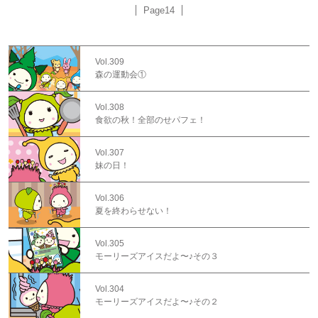
Page14
Vol.309
森の運動会①
Vol.308
食欲の秋！全部のせパフェ！
Vol.307
妹の日！
Vol.306
夏を終わらせない！
Vol.305
モーリーズアイスだよ〜♪その３
Vol.304
モーリーズアイスだよ〜♪その２