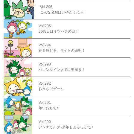
Vol.296
こんな名刺はいやだよね〜！
Vol.295
3月8日はミツバチの日！
Vol.294
春を感じる、ライトの発明！
Vol.293
バレンタインまでに男磨き！
Vol.292
おうちでゲーム
Vol.291
年中おもち♪
Vol.290
アンナカルタ♪来年もよろしくね！