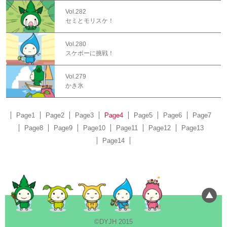
Vol.282
セミとモリスケ！
Vol.280
スケボーに挑戦！
Vol.279
かき氷
Page1
Page2
Page3
Page4
Page5
Page6
Page7
Page8
Page9
Page10
Page11
Page12
Page13
Page14
©DYJH 2015