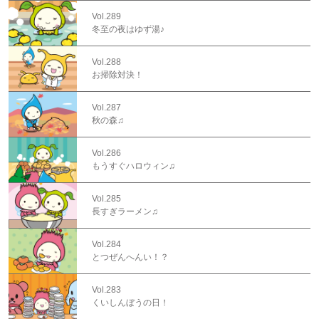
Vol.289
冬至の夜はゆず湯♪
Vol.288
お掃除対決！
Vol.287
秋の森♫
Vol.286
もうすぐハロウィン♫
Vol.285
長すぎラーメン♫
Vol.284
とつぜんへんい！？
Vol.283
くいしんぼうの日！