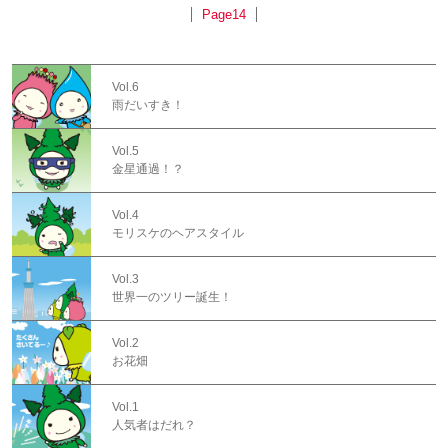
Page14
Vol.6
雨だいすき！
Vol.5
金星通過！？
Vol.4
モリスケのヘアスタイル
Vol.3
世界一のツリー誕生！
Vol.2
お花畑
Vol.1
人気者はだれ？