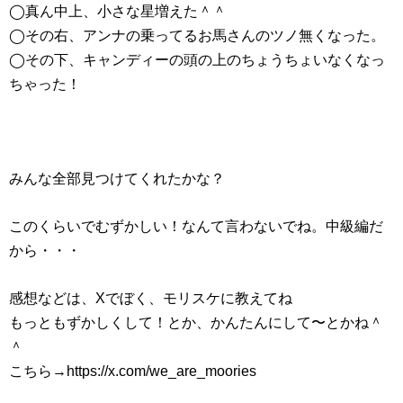
◯真ん中上、小さな星増えた＾＾
◯その右、アンナの乗ってるお馬さんのツノ無くなった。
◯その下、キャンディーの頭の上のちょうちょいなくなっ
ちゃった！
みんな全部見つけてくれたかな？
このくらいでむずかしい！なんて言わないでね。中級編だ
から・・・
感想などは、Xでぼく、モリスケに教えてね
もっともずかしくして！とか、かんたんにして〜とかね＾
＾
こちら→
https://x.com/we_are_moories