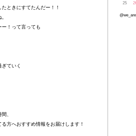
25
2
したときにすてたんだー！！
@we_ar
ね。
ーー！って言っても
過ぎていく
時間、
てる方へおすすめ情報をお届けします！