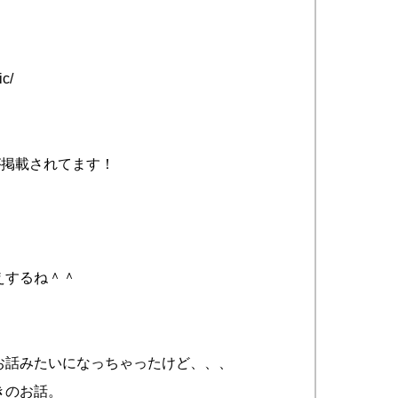
ic/
が掲載されてます！
えするね＾＾
お話みたいになっちゃったけど、、、
きのお話。