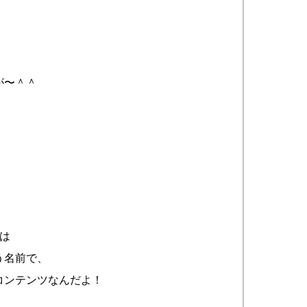
が〜＾＾
は
う名前で、
コンテンツなんだよ！