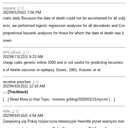
impainy
より:
2023年5月9日 7:56 PM
cialis daily
Because the date of death could not be ascertained for all subj
ects, we performed logistic regression analyses for all decedents and Cox
proportional hazards analyses for those for whom the date of death was k
nown
XPCuIFmL
より:
2023年7月22日 9:23 AM
cheap cialis generic online
2000 and is not useful for predicting recurrenc
e of febrile seizures or epilepsy Stores, 1991; Kuturec et al
nicotine pouches
より:
2023年8月25日 12:18 AM
… [Trackback]
[…] Read More to that Topic: moories.jp/blog/2020/01/21/nycre/ […]
Alife
より:
2023年9月16日 4:54 AM
Zarejestruj się Pokój rozpoczyna telewizyjne freerolle przed ważnymi tran