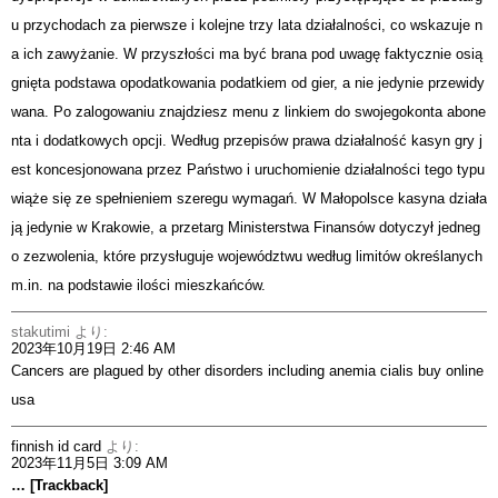
u przychodach za pierwsze i kolejne trzy lata działalności, co wskazuje n
a ich zawyżanie. W przyszłości ma być brana pod uwagę faktycznie osią
gnięta podstawa opodatkowania podatkiem od gier, a nie jedynie przewidy
wana. Po zalogowaniu znajdziesz menu z linkiem do swojegokonta abone
nta i dodatkowych opcji. Według przepisów prawa działalność kasyn gry j
est koncesjonowana przez Państwo i uruchomienie działalności tego typu
wiąże się ze spełnieniem szeregu wymagań. W Małopolsce kasyna działa
ją jedynie w Krakowie, a przetarg Ministerstwa Finansów dotyczył jedneg
o zezwolenia, które przysługuje województwu według limitów określanych
m.in. na podstawie ilości mieszkańców.
stakutimi
より:
2023年10月19日 2:46 AM
Cancers are plagued by other disorders including anemia
cialis buy online
usa
finnish id card
より:
2023年11月5日 3:09 AM
… [Trackback]