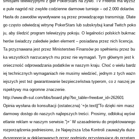
smisjami telewizyjnymi z gier PokerStars na żywo. TV Freeroll ma wyższ
e pule nagród niż zwykłe codzienne darmowe turnieje – od 2.000 dolarów.
Hasła do zawodów wywoływane są przez prowadzącego transmisję. Dlate
go często odwiedzaj witrynę PokerStars lub subskrybuj kanał Twitch poko
ju, aby śledzić program telewizyjny pokoju. O legalności polskich bukmac
herów świadczy zaledwie jeden element – posiadana przez nich licencja.
Ta przyznawana jest przez Ministerstwo Finansów po spełnieniu przez bu
ka wszystkich narzucanych mu przez nie wymagań. Tym głównym jest k
onieczność odprowadzania podatków w naszym kraju. Choć o wielu bardz
iej technicznych wymaganiach nie musimy wiedzieć, jednym z tych ważn
iejszych jest też gwarantowanie bezpieczeństwa typerom, co z naszej pe
rspektywy ma ogromne znaczenie.
http://www.dh-sul.com/bbs/board.php?bo_table=free&wr_id=262601
Opinia wysłana do konsultacji (ostateczna) ‘+(e.text||”To dzięki nim masz
darmowy dostęp do naszych najlepszych treści. Prosimy, odblokuj wyświ
etlanie reklam w naszym serwisie.”)+’ W uzasadnieniu do projektowanego
rozporządzenia podniesiono, że Najwyższa Izba Kontroli zauważyła duże
dysproporcje w deklarowanych przez podmioty przystępujące do przetarg