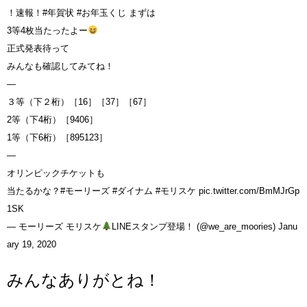
！速報！
#年賀状
#お年玉くじ
まずは
3等4枚当たったよー
正式発表待って
みんなも確認してみてね！
—
３等（下２桁）［16］［37］［67］
2等（下4桁）［9406］
1等（下6桁）［895123］
—
オリンピックチケットも
当たるかな？
#モーリーズ
#ダイナム
#モリスケ
pic.twitter.com/BmMJrGp
1SK
— モーリーズ モリスケ
LINEスタンプ登場！ (@we_are_moories)
Janu
ary 19, 2020
みんなありがとね！