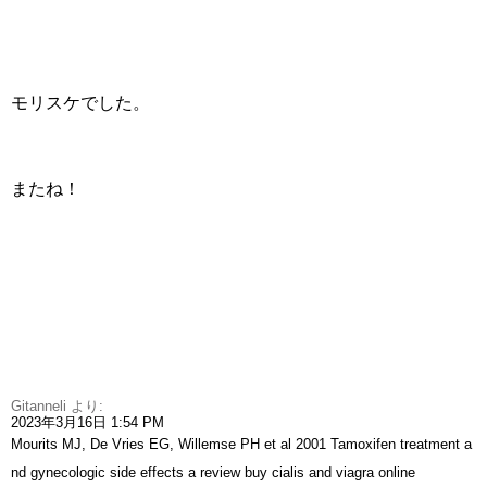
モリスケでした。
またね！
Gitanneli
より:
2023年3月16日 1:54 PM
Mourits MJ, De Vries EG, Willemse PH et al 2001 Tamoxifen treatment a
nd gynecologic side effects a review
buy cialis and viagra online