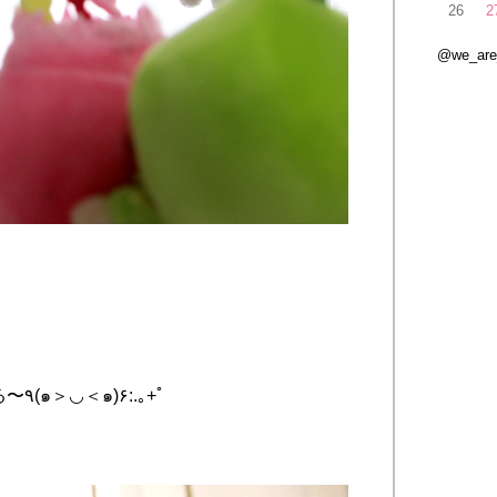
26
2
@we_ar
てるてるぼうずになってる〜٩(๑＞◡＜๑)۶:.｡+ﾟ