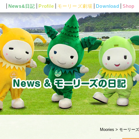
News&日記
Profile
モーリーズ劇場
Download
Shop
Moories
>
モーリー