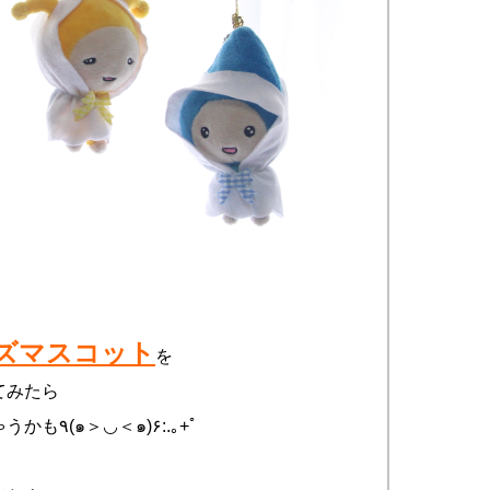
ズマスコット
を
てみたら
雨の日も元気にすごせちゃうかも٩(๑＞◡＜๑)۶:.｡+ﾟ