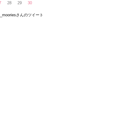
7
28
29
30
e_mooriesさんのツイート