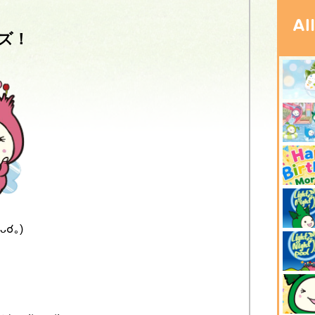
ズ！
☌ᴗ☌｡)