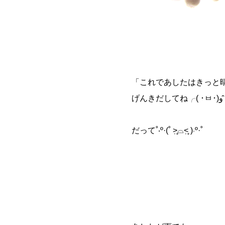
「これであしたはきっと
げんき
だって˚‧º·(˚ ˃̣̣̥⌓˂̣̣̥ )‧º·˚