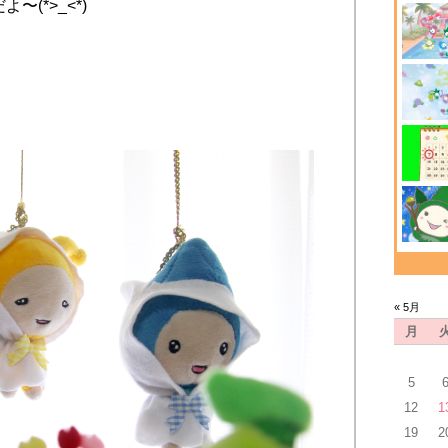
(*>_<*)
« 5月
月
5
12
1
19
2