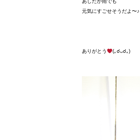
あしたが雨でも
元気にすごせそうだよ〜♪
ありがとう
(｡☌ᴗ☌｡)