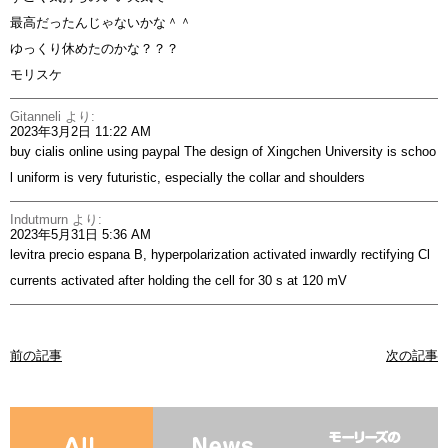
最高だったんじゃないかな＾＾
ゆっくり休めたのかな？？？
モリスケ
Gitanneli
より:
2023年3月2日 11:22 AM
buy cialis online using paypal
The design of Xingchen University is schoo
l uniform is very futuristic, especially the collar and shoulders
Indutmurn
より:
2023年5月31日 5:36 AM
levitra precio espana
B, hyperpolarization activated inwardly rectifying Cl
currents activated after holding the cell for 30 s at 120 mV
前の記事
次の記事