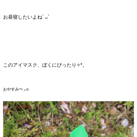
お昼寝したいよね´ ᴗ`
このアイマスク、ぼくにぴったり✧*。
おやすみ〜.｡o