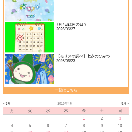
7月7日は何の日？
2026/06/27
【モリスケ調べ】七夕のひみつ
2026/06/23
一覧はこちら
« 3月
2016年4月
5月 »
月
火
水
木
金
土
日
1
2
3
4
5
6
7
8
9
10