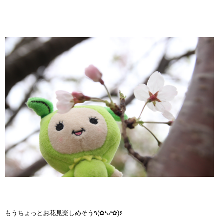
もうちょっとお花見楽しめそう٩(✿❛ᴗ❛✿)۶