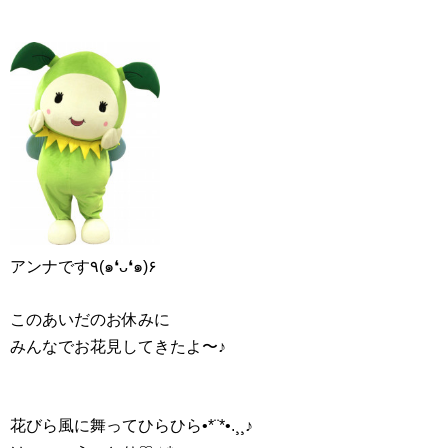
アンナです٩(๑❛ᴗ❛๑)۶
このあいだのお休みに
みんなでお花見してきたよ〜♪
花びら風に舞ってひらひら•*¨*•.¸¸♪