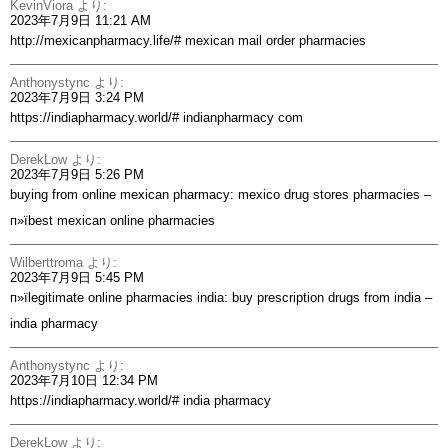
KevinViora
より:
2023年7月9日 11:21 AM
http://mexicanpharmacy.life/#
mexican mail order pharmacies
Anthonystync
より:
2023年7月9日 3:24 PM
https://indiapharmacy.world/#
indianpharmacy com
DerekLow
より:
2023年7月9日 5:26 PM
buying from online mexican pharmacy:
mexico drug stores pharmacies
–
п»їbest mexican online pharmacies
Wilberttroma
より:
2023年7月9日 5:45 PM
п»їlegitimate online pharmacies india:
buy prescription drugs from india
–
india pharmacy
Anthonystync
より:
2023年7月10日 12:34 PM
https://indiapharmacy.world/#
india pharmacy
DerekLow
より: