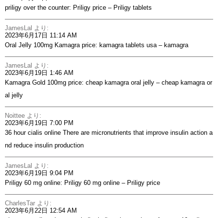
priligy over the counter:
Priligy price
– Priligy tablets
JamesLal
より:
2023年6月17日 11:14 AM
Oral Jelly 100mg Kamagra price:
kamagra tablets usa
– kamagra
JamesLal
より:
2023年6月19日 1:46 AM
Kamagra Gold 100mg price:
cheap kamagra oral jelly
– cheap kamagra or
al jelly
Noittee
より:
2023年6月19日 7:00 PM
36 hour cialis online
There are micronutrients that improve insulin action a
nd reduce insulin production
JamesLal
より:
2023年6月19日 9:04 PM
Priligy 60 mg online:
Priligy 60 mg online
– Priligy price
CharlesTar
より:
2023年6月22日 12:54 AM