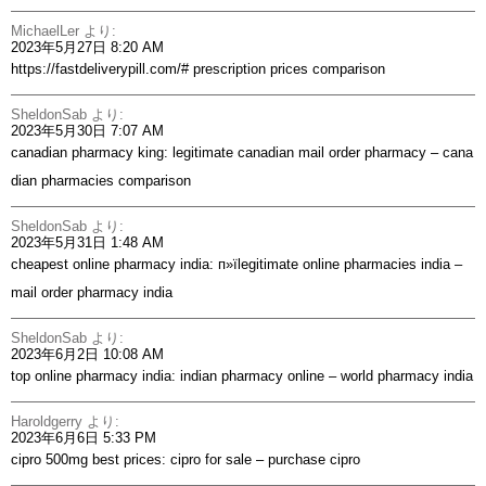
MichaelLer
より:
2023年5月27日 8:20 AM
https://fastdeliverypill.com/#
prescription prices comparison
SheldonSab
より:
2023年5月30日 7:07 AM
canadian pharmacy king:
legitimate canadian mail order pharmacy
– cana
dian pharmacies comparison
SheldonSab
より:
2023年5月31日 1:48 AM
cheapest online pharmacy india:
п»їlegitimate online pharmacies india
–
mail order pharmacy india
SheldonSab
より:
2023年6月2日 10:08 AM
top online pharmacy india:
indian pharmacy online
– world pharmacy india
Haroldgerry
より:
2023年6月6日 5:33 PM
cipro 500mg best prices:
cipro for sale
– purchase cipro