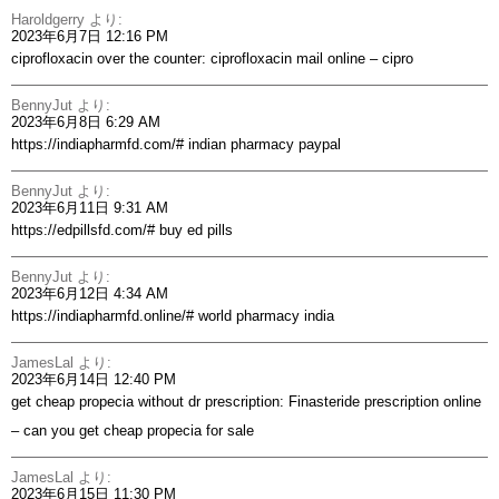
Haroldgerry
より:
2023年6月7日 12:16 PM
ciprofloxacin over the counter:
ciprofloxacin mail online
– cipro
BennyJut
より:
2023年6月8日 6:29 AM
https://indiapharmfd.com/#
indian pharmacy paypal
BennyJut
より:
2023年6月11日 9:31 AM
https://edpillsfd.com/#
buy ed pills
BennyJut
より:
2023年6月12日 4:34 AM
https://indiapharmfd.online/#
world pharmacy india
JamesLal
より:
2023年6月14日 12:40 PM
get cheap propecia without dr prescription:
Finasteride prescription online
– can you get cheap propecia for sale
JamesLal
より:
2023年6月15日 11:30 PM