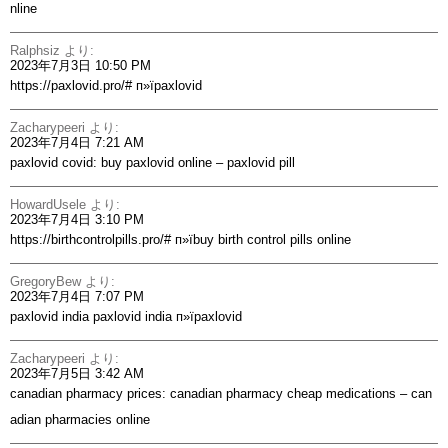
nline
Ralphsiz
より:
2023年7月3日 10:50 PM
https://paxlovid.pro/#
п»їpaxlovid
Zacharypeeri
より:
2023年7月4日 7:21 AM
paxlovid covid:
buy paxlovid online
– paxlovid pill
HowardUsele
より:
2023年7月4日 3:10 PM
https://birthcontrolpills.pro/#
п»їbuy birth control pills online
GregoryBew
より:
2023年7月4日 7:07 PM
paxlovid india
paxlovid india
п»їpaxlovid
Zacharypeeri
より:
2023年7月5日 3:42 AM
canadian pharmacy prices:
canadian pharmacy cheap medications
– can
adian pharmacies online