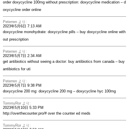
order doxycycline 100mg without prescription:
doxycycline medication
– d
oxycycline order online
Peterren
より:
2023年5月6日 7:13 AM
doxycycline monohydrate:
doxycycline pills
– buy doxycycline online with
out prescription
Peterren
より:
2023年5月7日 2:34 AM
get antibiotics without seeing a doctor:
buy antibiotics from canada
– buy
antibiotics for uti
Peterren
より:
2023年5月7日 9:38 PM
doxycycline 200 mg:
doxycycline 200 mg
– doxycycline hyc 100mg
TommyRor
より:
2023年5月10日 5:33 PM
http://overthecounter.pro/#
over the counter ed meds
TommyRor
より: