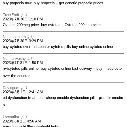
buy propecia now:
buy propecia
– get generic propecia prices
TrentEroff
より:
2023年7月30日 1:10 PM
Cytotec 200mcg price:
buy cytotec
– Cytotec 200mcg price
Normanabarm
より:
2023年7月30日 3:29 PM
buy cytotec over the counter
cytotec pills buy online
cytotec online
NormanFashy
より:
2023年7月31日 1:50 PM
п»їcytotec pills online:
buy cytotec online fast delivery
– buy misoprostol
over the counter
Davidgum
より:
2023年8月1日 12:41 AM
ed dysfunction treatment:
cheap erectile dysfunction pill
– pills for erectio
n
Larryarilm
より:
2023年8月1日 4:56 AM
http://paxlovid.life/#
paxlovid india