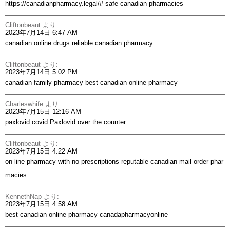
https://canadianpharmacy.legal/#
safe canadian pharmacies
Cliftonbeaut
より:
2023年7月14日 6:47 AM
canadian online drugs
reliable canadian pharmacy
Cliftonbeaut
より:
2023年7月14日 5:02 PM
canadian family pharmacy
best canadian online pharmacy
Charleswhife
より:
2023年7月15日 12:16 AM
paxlovid covid
Paxlovid over the counter
Cliftonbeaut
より:
2023年7月15日 4:22 AM
on line pharmacy with no prescriptions
reputable canadian mail order phar
macies
KennethNap
より:
2023年7月15日 4:58 AM
best canadian online pharmacy
canadapharmacyonline