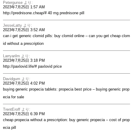
Petergunse
より:
2023年7月25日 1:57 AM
http://prednisone.cheap/#
40 mg prednisone pill
JesseLatty
より:
2023年7月25日 3:52 AM
can i get generic clomid pills:
buy clomid online
– can you get cheap clom
id without a prescription
Larryarilm
より:
2023年7月25日 3:18 PM
http://paxlovid.life/#
paxlovid price
Davidgum
より:
2023年7月25日 4:02 PM
buying generic propecia tablets:
propecia best price
– buying generic prop
ecia for sale
TrentEroff
より:
2023年7月25日 6:39 PM
cheap propecia without a prescription:
buy generic propecia
– cost of prop
ecia pill