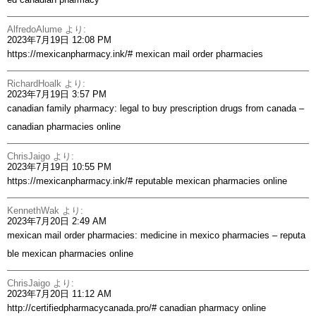
AlfredoAlume
より:
2023年7月19日 12:08 PM
https://mexicanpharmacy.ink/#
mexican mail order pharmacies
RichardHoalk
より:
2023年7月19日 3:57 PM
canadian family pharmacy:
legal to buy prescription drugs from canada
–
canadian pharmacies online
ChrisJaigo
より:
2023年7月19日 10:55 PM
https://mexicanpharmacy.ink/#
reputable mexican pharmacies online
KennethWak
より:
2023年7月20日 2:49 AM
mexican mail order pharmacies:
medicine in mexico pharmacies
– reputa
ble mexican pharmacies online
ChrisJaigo
より:
2023年7月20日 11:12 AM
http://certifiedpharmacycanada.pro/#
canadian pharmacy online