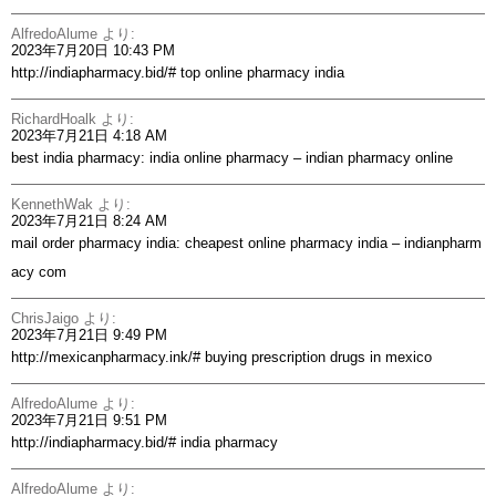
AlfredoAlume
より:
2023年7月20日 10:43 PM
http://indiapharmacy.bid/#
top online pharmacy india
RichardHoalk
より:
2023年7月21日 4:18 AM
best india pharmacy:
india online pharmacy
– indian pharmacy online
KennethWak
より:
2023年7月21日 8:24 AM
mail order pharmacy india:
cheapest online pharmacy india
– indianpharm
acy com
ChrisJaigo
より:
2023年7月21日 9:49 PM
http://mexicanpharmacy.ink/#
buying prescription drugs in mexico
AlfredoAlume
より:
2023年7月21日 9:51 PM
http://indiapharmacy.bid/#
india pharmacy
AlfredoAlume
より: