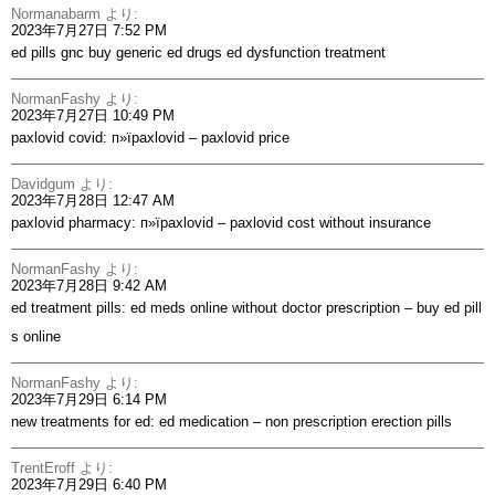
Normanabarm
より:
2023年7月27日 7:52 PM
ed pills gnc
buy generic ed drugs
ed dysfunction treatment
NormanFashy
より:
2023年7月27日 10:49 PM
paxlovid covid:
п»їpaxlovid
– paxlovid price
Davidgum
より:
2023年7月28日 12:47 AM
paxlovid pharmacy:
п»їpaxlovid
– paxlovid cost without insurance
NormanFashy
より:
2023年7月28日 9:42 AM
ed treatment pills:
ed meds online without doctor prescription
– buy ed pill
s online
NormanFashy
より:
2023年7月29日 6:14 PM
new treatments for ed:
ed medication
– non prescription erection pills
TrentEroff
より:
2023年7月29日 6:40 PM