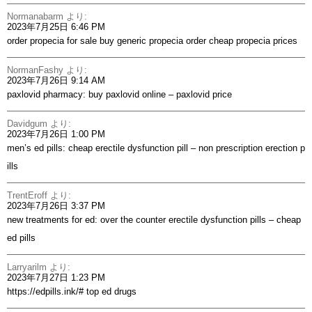
Normanabarm
より:
2023年7月25日 6:46 PM
order propecia for sale
buy generic propecia
order cheap propecia prices
NormanFashy
より:
2023年7月26日 9:14 AM
paxlovid pharmacy:
buy paxlovid online
– paxlovid price
Davidgum
より:
2023年7月26日 1:00 PM
men’s ed pills:
cheap erectile dysfunction pill
– non prescription erection p
ills
TrentEroff
より:
2023年7月26日 3:37 PM
new treatments for ed:
over the counter erectile dysfunction pills
– cheap
ed pills
Larryarilm
より:
2023年7月27日 1:23 PM
https://edpills.ink/#
top ed drugs