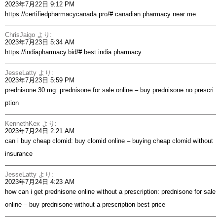
2023年7月22日 9:12 PM
https://certifiedpharmacycanada.pro/#
canadian pharmacy near me
ChrisJaigo
より:
2023年7月23日 5:34 AM
https://indiapharmacy.bid/#
best india pharmacy
JesseLatty
より:
2023年7月23日 5:59 PM
prednisone 30 mg:
prednisone for sale online
– buy prednisone no prescri
ption
KennethKex
より:
2023年7月24日 2:21 AM
can i buy cheap clomid:
buy clomid online
– buying cheap clomid without
insurance
JesseLatty
より:
2023年7月24日 4:23 AM
how can i get prednisone online without a prescription:
prednisone for sale
online
– buy prednisone without a prescription best price