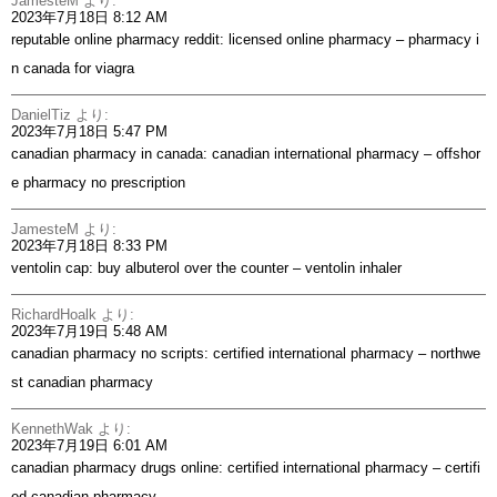
JamesteM
より:
2023年7月18日 8:12 AM
reputable online pharmacy reddit:
licensed online pharmacy
– pharmacy i
n canada for viagra
DanielTiz
より:
2023年7月18日 5:47 PM
canadian pharmacy in canada:
canadian international pharmacy
– offshor
e pharmacy no prescription
JamesteM
より:
2023年7月18日 8:33 PM
ventolin cap:
buy albuterol over the counter
– ventolin inhaler
RichardHoalk
より:
2023年7月19日 5:48 AM
canadian pharmacy no scripts:
certified international pharmacy
– northwe
st canadian pharmacy
KennethWak
より:
2023年7月19日 6:01 AM
canadian pharmacy drugs online:
certified international pharmacy
– certifi
ed canadian pharmacy