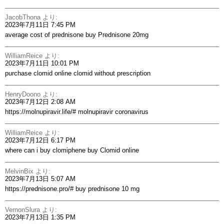
JacobThona
より:
2023年7月11日 7:45 PM
average cost of prednisone
buy Prednisone 20mg
WilliamReice
より:
2023年7月11日 10:01 PM
purchase clomid online
clomid without prescription
HenryDoono
より:
2023年7月12日 2:08 AM
https://molnupiravir.life/#
molnupiravir coronavirus
WilliamReice
より:
2023年7月12日 6:17 PM
where can i buy clomiphene
buy Clomid online
MelvinBix
より:
2023年7月13日 5:07 AM
https://prednisone.pro/#
buy prednisone 10 mg
VernonSlura
より:
2023年7月13日 1:35 PM