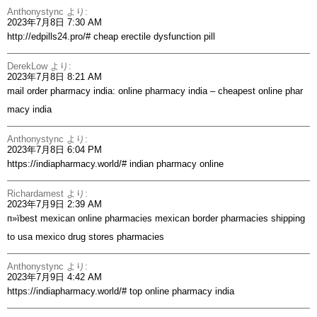
Anthonystync
より:
2023年7月8日 7:30 AM
http://edpills24.pro/#
cheap erectile dysfunction pill
DerekLow
より:
2023年7月8日 8:21 AM
mail order pharmacy india:
online pharmacy india
– cheapest online phar
macy india
Anthonystync
より:
2023年7月8日 6:04 PM
https://indiapharmacy.world/#
indian pharmacy online
Richardamest
より:
2023年7月9日 2:39 AM
п»їbest mexican online pharmacies
mexican border pharmacies shipping
to usa
mexico drug stores pharmacies
Anthonystync
より:
2023年7月9日 4:42 AM
https://indiapharmacy.world/#
top online pharmacy india