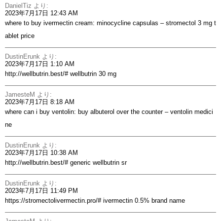
DanielTiz
より:
2023年7月17日 12:43 AM
where to buy ivermectin cream:
minocycline capsulas
– stromectol 3 mg t
ablet price
DustinErunk
より:
2023年7月17日 1:10 AM
http://wellbutrin.best/#
wellbutrin 30 mg
JamesteM
より:
2023年7月17日 8:18 AM
where can i buy ventolin:
buy albuterol over the counter
– ventolin medici
ne
DustinErunk
より:
2023年7月17日 10:38 AM
http://wellbutrin.best/#
generic wellbutrin sr
DustinErunk
より:
2023年7月17日 11:49 PM
https://stromectolivermectin.pro/#
ivermectin 0.5% brand name