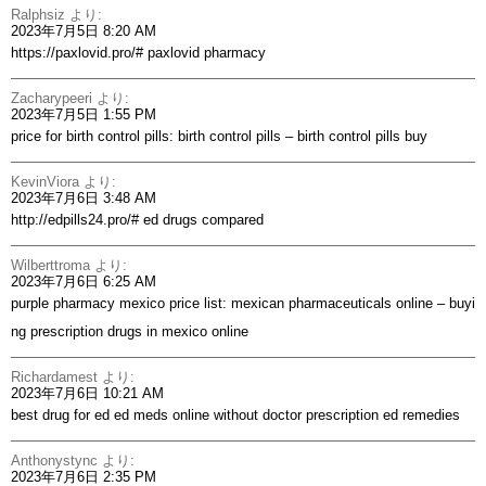
Ralphsiz
より:
2023年7月5日 8:20 AM
https://paxlovid.pro/#
paxlovid pharmacy
Zacharypeeri
より:
2023年7月5日 1:55 PM
price for birth control pills:
birth control pills
– birth control pills buy
KevinViora
より:
2023年7月6日 3:48 AM
http://edpills24.pro/#
ed drugs compared
Wilberttroma
より:
2023年7月6日 6:25 AM
purple pharmacy mexico price list:
mexican pharmaceuticals online
– buyi
ng prescription drugs in mexico online
Richardamest
より:
2023年7月6日 10:21 AM
best drug for ed
ed meds online without doctor prescription
ed remedies
Anthonystync
より:
2023年7月6日 2:35 PM