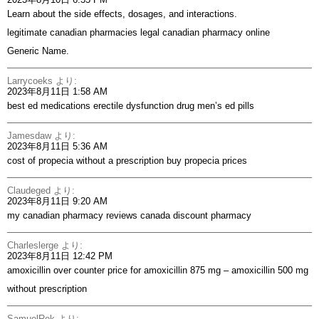
Learn about the side effects, dosages, and interactions.
legitimate canadian pharmacies
legal canadian pharmacy online
Generic Name.
Larrycoeks
より:
2023年8月11日 1:58 AM
best ed medications
erectile dysfunction drug
men’s ed pills
Jamesdaw
より:
2023年8月11日 5:36 AM
cost of propecia without a prescription
buy propecia prices
Claudeged
より:
2023年8月11日 9:20 AM
my canadian pharmacy reviews
canada discount pharmacy
Charleslerge
より:
2023年8月11日 12:42 PM
amoxicillin over counter
price for amoxicillin 875 mg
– amoxicillin 500 mg
without prescription
SamuelRek
より: