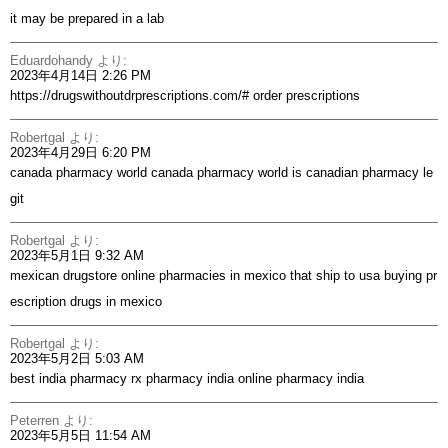
it may be prepared in a lab
Eduardohandy
より:
2023年4月14日 2:26 PM
https://drugswithoutdrprescriptions.com/#
order prescriptions
Robertgal
より:
2023年4月29日 6:20 PM
canada pharmacy world
canada pharmacy world
is canadian pharmacy le
git
Robertgal
より:
2023年5月1日 9:32 AM
mexican drugstore online
pharmacies in mexico that ship to usa
buying pr
escription drugs in mexico
Robertgal
より:
2023年5月2日 5:03 AM
best india pharmacy
rx pharmacy india
online pharmacy india
Peterren
より:
2023年5月5日 11:54 AM