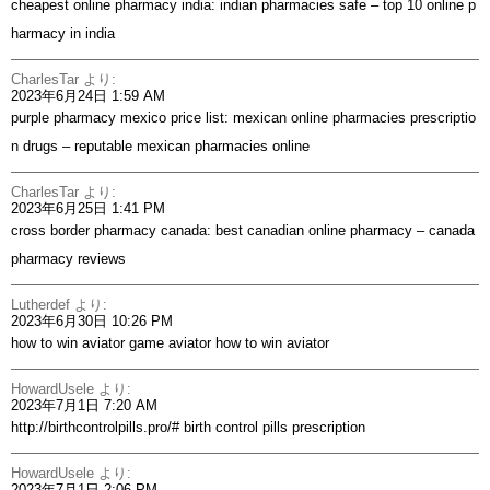
cheapest online pharmacy india:
indian pharmacies safe
– top 10 online p
harmacy in india
CharlesTar
より:
2023年6月24日 1:59 AM
purple pharmacy mexico price list:
mexican online pharmacies prescriptio
n drugs
– reputable mexican pharmacies online
CharlesTar
より:
2023年6月25日 1:41 PM
cross border pharmacy canada:
best canadian online pharmacy
– canada
pharmacy reviews
Lutherdef
より:
2023年6月30日 10:26 PM
how to win aviator game
aviator
how to win aviator
HowardUsele
より:
2023年7月1日 7:20 AM
http://birthcontrolpills.pro/#
birth control pills prescription
HowardUsele
より:
2023年7月1日 2:06 PM