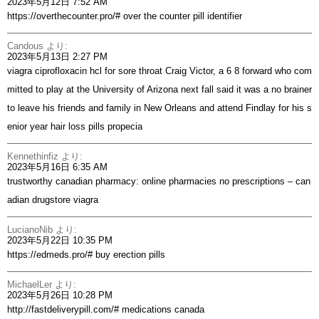
2023年5月12日 7:52 AM
https://overthecounter.pro/#
over the counter pill identifier
Candous
より:
2023年5月13日 2:27 PM
viagra ciprofloxacin hcl for sore throat Craig Victor, a 6 8 forward who com
mitted to play at the University of Arizona next fall said it was a no brainer
to leave his friends and family in New Orleans and attend Findlay for his s
enior year
hair loss pills propecia
Kennethinfiz
より:
2023年5月16日 6:35 AM
trustworthy canadian pharmacy:
online pharmacies no prescriptions
– can
adian drugstore viagra
LucianoNib
より:
2023年5月22日 10:35 PM
https://edmeds.pro/#
buy erection pills
MichaelLer
より:
2023年5月26日 10:28 PM
http://fastdeliverypill.com/#
medications canada