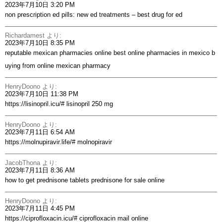
2023年7月10日 3:20 PM
non prescription ed pills:
new ed treatments
– best drug for ed
Richardamest
より:
2023年7月10日 8:35 PM
reputable mexican pharmacies online
best online pharmacies in mexico
b
uying from online mexican pharmacy
HenryDoono
より:
2023年7月10日 11:38 PM
https://lisinopril.icu/#
lisinopril 250 mg
HenryDoono
より:
2023年7月11日 6:54 AM
https://molnupiravir.life/#
molnopiravir
JacobThona
より:
2023年7月11日 8:36 AM
how to get prednisone tablets
prednisone for sale online
HenryDoono
より:
2023年7月11日 4:45 PM
https://ciprofloxacin.icu/#
ciprofloxacin mail online