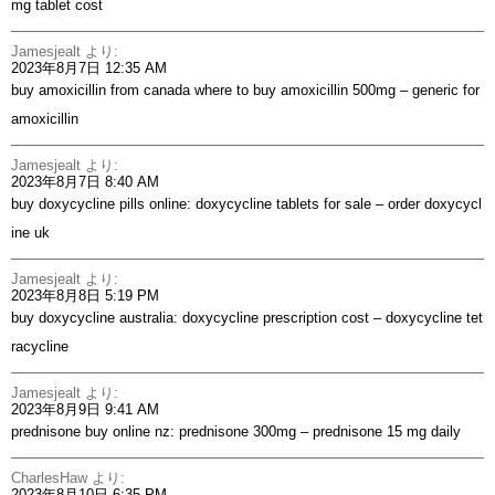
mg tablet cost
Jamesjealt
より:
2023年8月7日 12:35 AM
buy amoxicillin from canada
where to buy amoxicillin 500mg
– generic for
amoxicillin
Jamesjealt
より:
2023年8月7日 8:40 AM
buy doxycycline pills online:
doxycycline tablets for sale
– order doxycycl
ine uk
Jamesjealt
より:
2023年8月8日 5:19 PM
buy doxycycline australia:
doxycycline prescription cost
– doxycycline tet
racycline
Jamesjealt
より:
2023年8月9日 9:41 AM
prednisone buy online nz:
prednisone 300mg
– prednisone 15 mg daily
CharlesHaw
より:
2023年8月10日 6:35 PM