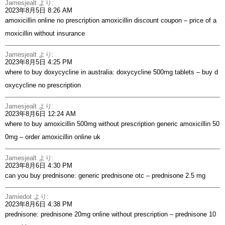
Jamesjealt
より:
2023年8月5日 8:26 AM
amoxicillin online no prescription
amoxicillin discount coupon
– price of a
moxicillin without insurance
Jamesjealt
より:
2023年8月5日 4:25 PM
where to buy doxycycline in australia:
doxycycline 500mg tablets
– buy d
oxycycline no prescription
Jamesjealt
より:
2023年8月6日 12:24 AM
where to buy amoxicillin 500mg without prescription
generic amoxicillin 50
0mg
– order amoxicillin online uk
Jamesjealt
より:
2023年8月6日 4:30 PM
can you buy prednisone:
generic prednisone otc
– prednisone 2.5 mg
Jamiedot
より:
2023年8月6日 4:38 PM
prednisone:
prednisone 20mg online without prescription
– prednisone 10