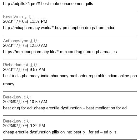
http://edpills24.pro/#
best male enhancement pills
KevinViora
より:
2023年7月6日 11:37 PM
http://indiapharmacy.world/#
buy prescription drugs from india
Anthonystync
より:
2023年7月7日 12:50 AM
https://mexicanpharmacy.life/#
mexico drug stores pharmacies
Richardamest
より:
2023年7月7日 9:57 AM
best india pharmacy
india pharmacy mail order
reputable indian online pha
rmacy
DerekLow
より:
2023年7月7日 10:59 AM
best drug for ed:
cheap erectile dysfunction
– best medication for ed
DerekLow
より:
2023年7月7日 9:32 PM
cheap erectile dysfunction pills online:
best pill for ed
– ed pills