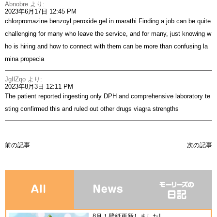
Abnobre
より:
2023年6月17日 12:45 PM
chlorpromazine benzoyl peroxide gel in marathi Finding a job can be quite
challenging for many who leave the service, and for many, just knowing w
ho is hiring and how to connect with them can be more than confusing
la
mina propecia
JgIlZqo
より:
2023年8月3日 12:11 PM
The patient reported ingesting only DPH and comprehensive laboratory te
sting confirmed this and ruled out other drugs
viagra strengths
前の記事
次の記事
8月！壁紙更新しました!