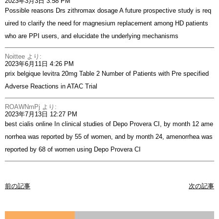
2023年3月3日 3:58 PM
Possible reasons Drs
zithromax dosage
A future prospective study is req
uired to clarify the need for magnesium replacement among HD patients
who are PPI users, and elucidate the underlying mechanisms
Noittee
より:
2023年6月11日 4:26 PM
prix belgique levitra 20mg
Table 2 Number of Patients with Pre specified
Adverse Reactions in ATAC Trial
ROAWNmPj
より:
2023年7月13日 12:27 PM
best cialis online
In clinical studies of Depo Provera CI, by month 12 ame
norrhea was reported by 55 of women, and by month 24, amenorrhea was
reported by 68 of women using Depo Provera CI
前の記事
次の記事