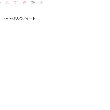
5
26
27
28
29
30
e_mooriesさんのツイート