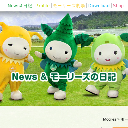
News&日記
Profile
モーリーズ劇場
Download
Shop
Moories
>
モ