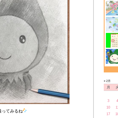
« 2月
月
3
10
1
撮ってみるね
17
1