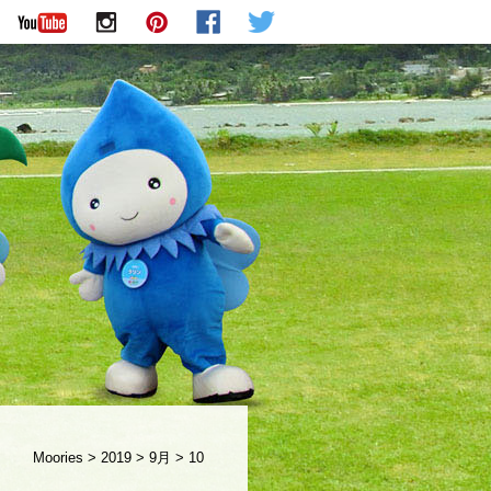
Moories
>
2019
>
9月
>
10