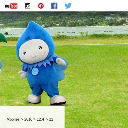
Moories
>
2018
>
12月
>
12