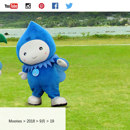
Moories
>
2018
>
9月
>
19