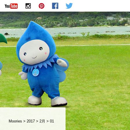
Moories
>
2017
>
2月
>
01