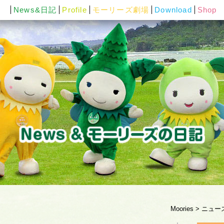
News&日記
Profile
モーリーズ劇場
Download
Shop
Moories
>
ニュー