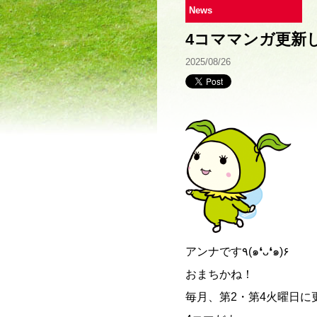
News
4コママンガ更新
2025/08/26
アンナです٩(๑❛ᴗ❛๑)۶
おまちかね！
毎月、第2・第4火曜日に