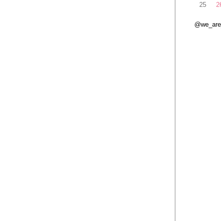
25
2
@we_ar