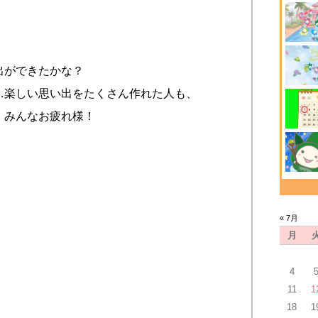
出ができたかな？
…楽しい思い出をたくさん作れた人も、
、みんなお疲れ様！
« 7月
月
4
11
1
18
1