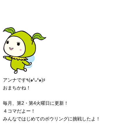
アンナです٩(๑❛ᴗ❛๑)۶
おまちかね！
毎月、第2・第4火曜日に更新！
４コマだよー！
みんなではじめてのボウリングに挑戦したよ！