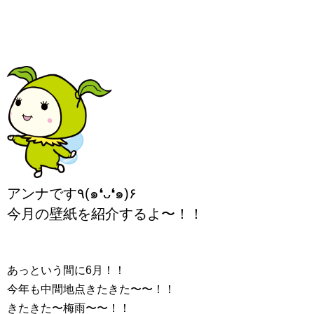
アンナです٩(๑❛ᴗ❛๑)۶
今月の壁紙を紹介するよ〜！！
あっという間に6月！！
今年も中間地点きたきた〜〜！！
きたきた〜梅雨〜〜！！