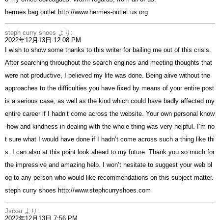
hermes bag outlet
http://www.hermes-outlet.us.org
steph curry shoes
より:
2022年12月13日 12:08 PM
I wish to show some thanks to this writer for bailing me out of this crisis.
After searching throughout the search engines and meeting thoughts that
were not productive, I believed my life was done. Being alive without the
approaches to the difficulties you have fixed by means of your entire post
is a serious case, as well as the kind which could have badly affected my
entire career if I hadn’t come across the website. Your own personal know
-how and kindness in dealing with the whole thing was very helpful. I’m no
t sure what I would have done if I hadn’t come across such a thing like thi
s. I can also at this point look ahead to my future. Thank you so much for
the impressive and amazing help. I won’t hesitate to suggest your web bl
og to any person who would like recommendations on this subject matter.
steph curry shoes
http://www.stephcurryshoes.com
Jsrxar
より:
2022年12月13日 7:56 PM