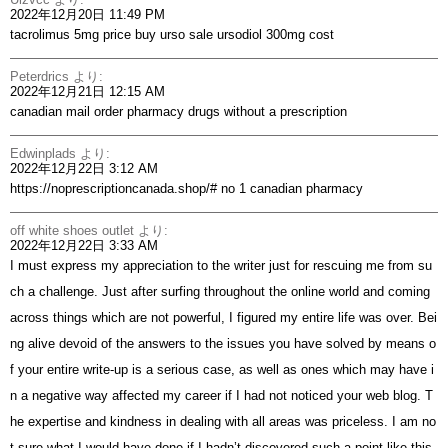
2022年12月20日 11:49 PM
tacrolimus 5mg price
buy urso sale
ursodiol 300mg cost
Peterdrics
より:
2022年12月21日 12:15 AM
canadian mail order pharmacy
drugs without a prescription
Edwinplads
より:
2022年12月22日 3:12 AM
https://noprescriptioncanada.shop/#
no 1 canadian pharmacy
off white shoes outlet
より:
2022年12月22日 3:33 AM
I must express my appreciation to the writer just for rescuing me from su
ch a challenge. Just after surfing throughout the online world and coming
across things which are not powerful, I figured my entire life was over. Bei
ng alive devoid of the answers to the issues you have solved by means o
f your entire write-up is a serious case, as well as ones which may have i
n a negative way affected my career if I had not noticed your web blog. T
he expertise and kindness in dealing with all areas was priceless. I am no
t sure what I would have done if I hadn’t discovered such a point like this.