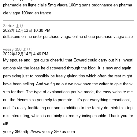
pharmacie en ligne cialis 5mg
viagra 100mg sans ordonnance en pharma
cie
viagra 100mg en france
Zcrtuz
より:
2022年12月13日 10:30 PM
deltasone online order
purchase viagra online cheap
purchase viagra sale
yeezy 350
より:
2022年12月14日 4:46 PM
My spouse and i got quite cheerful that Edward could carry out his investi
gations via the ideas he discovered through the blog. It is now and again
perplexing just to possibly be freely giving tips which often the rest might
have been selling. And we figure out we now have the writer to give thank
s to for that. The type of explanations you’ve made, the easy website me
nu, the friendships you help to promote – it’s got everything sensational,
and it’s really facilitating our son in addition to the family do think this topi
c is interesting, which is certainly extremely indispensable. Thank you for
all!
yeezy 350
http://www.yeezy-350.us.com