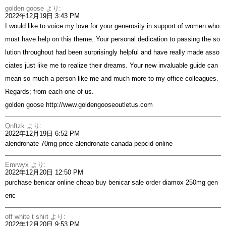
golden goose
より:
2022年12月19日 3:43 PM
I would like to voice my love for your generosity in support of women who
must have help on this theme. Your personal dedication to passing the so
lution throughout had been surprisingly helpful and have really made asso
ciates just like me to realize their dreams. Your new invaluable guide can
mean so much a person like me and much more to my office colleagues.
Regards; from each one of us.
golden goose
http://www.goldengooseoutletus.com
Qnftzk
より:
2022年12月19日 6:52 PM
alendronate 70mg price
alendronate canada
pepcid online
Emrwyx
より:
2022年12月20日 12:50 PM
purchase benicar online cheap
buy benicar sale
order diamox 250mg gen
eric
off white t shirt
より:
2022年12月20日 9:53 PM