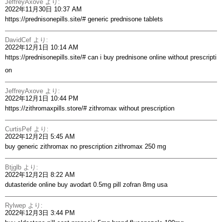
JeffreyAxove
より:
2022年11月30日 10:37 AM
https://prednisonepills.site/#
generic prednisone tablets
DavidCef
より:
2022年12月1日 10:14 AM
https://prednisonepills.site/#
can i buy prednisone online without prescripti
on
JeffreyAxove
より:
2022年12月1日 10:44 PM
https://zithromaxpills.store/#
zithromax without prescription
CurtisPef
より:
2022年12月2日 5:45 AM
buy generic zithromax no prescription
zithromax 250 mg
Btjglb
より:
2022年12月2日 8:22 AM
dutasteride online buy
avodart 0.5mg pill
zofran 8mg usa
Rylwep
より:
2022年12月3日 3:44 PM