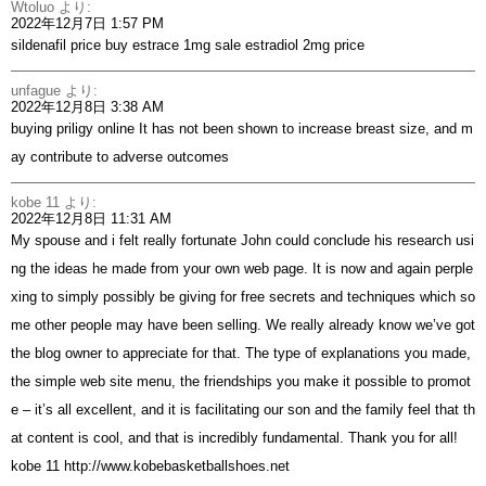
Wtoluo
より:
2022年12月7日 1:57 PM
sildenafil price
buy estrace 1mg sale
estradiol 2mg price
unfague
より:
2022年12月8日 3:38 AM
buying priligy online
It has not been shown to increase breast size, and m
ay contribute to adverse outcomes
kobe 11
より:
2022年12月8日 11:31 AM
My spouse and i felt really fortunate John could conclude his research usi
ng the ideas he made from your own web page. It is now and again perple
xing to simply possibly be giving for free secrets and techniques which so
me other people may have been selling. We really already know we’ve got
the blog owner to appreciate for that. The type of explanations you made,
the simple web site menu, the friendships you make it possible to promot
e – it’s all excellent, and it is facilitating our son and the family feel that th
at content is cool, and that is incredibly fundamental. Thank you for all!
kobe 11
http://www.kobebasketballshoes.net