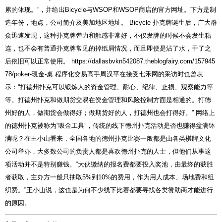
累的体现。”，并给出Bicycle与WSOP和WSOP商店的官方网址。下方是制
造年份，地点，公司简介及美加地区地址。 Bicycle 扑克牌诞生后，广大群
众迅速发现，这种扑克牌弹力和触感非常好，不仅发牌的时候不会发生粘
连，也不会有普通扑克牌常见的掉纸屑情况，而且即便是沾了水，干了之
后依旧可以正常使用。
https://dallasbvkn542087.theblogfairy.com/157945
78/poker-現金-桌
程序化交易高手周汉平在接受七禾网的采访时也曾表
示：“打德州扑克可以锻炼人的资金管理、耐心、纪律、止损、观察能力等
等。打德州扑克和做期货交易在资金管理和风险控制方面是相通的。打德
州好的人，做期货会做得好；做期货好的人，打德州也会打得好。” 网络上
的德州扑克被称为“吸金工具”，传统的线下德州扑克活动是否也赚得盆满钵
满呢？在王小山看来，全国各地的德州扑克比赛一般都是由各类棋牌文化
公司举办，大多数公司的负责人都是喜欢德州扑克的人士，但他们从事这
项活动并不是特别赚钱。“大伙缴纳的报名费都要投入奖池，由最终的获胜
者获取，主办方一般只抽取5%到10%的费用，作为用人成本、场地费和组
织费。”王小山说，这也是为何不少线下比赛都要寻找各类赞助商才能进行
的原因。