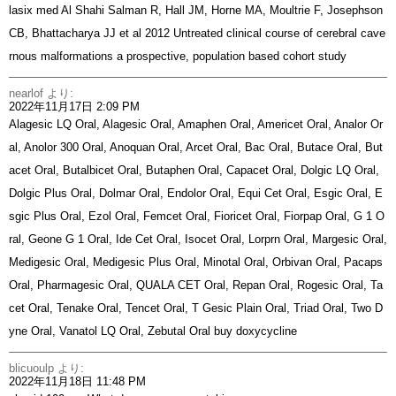
lasix med
Al Shahi Salman R, Hall JM, Horne MA, Moultrie F, Josephson
CB, Bhattacharya JJ et al 2012 Untreated clinical course of cerebral cave
rnous malformations a prospective, population based cohort study
nearlof
より:
2022年11月17日 2:09 PM
Alagesic LQ Oral, Alagesic Oral, Amaphen Oral, Americet Oral, Analor Or
al, Anolor 300 Oral, Anoquan Oral, Arcet Oral, Bac Oral, Butace Oral, But
acet Oral, Butalbicet Oral, Butaphen Oral, Capacet Oral, Dolgic LQ Oral,
Dolgic Plus Oral, Dolmar Oral, Endolor Oral, Equi Cet Oral, Esgic Oral, E
sgic Plus Oral, Ezol Oral, Femcet Oral, Fioricet Oral, Fiorpap Oral, G 1 O
ral, Geone G 1 Oral, Ide Cet Oral, Isocet Oral, Lorprn Oral, Margesic Oral,
Medigesic Oral, Medigesic Plus Oral, Minotal Oral, Orbivan Oral, Pacaps
Oral, Pharmagesic Oral, QUALA CET Oral, Repan Oral, Rogesic Oral, Ta
cet Oral, Tenake Oral, Tencet Oral, T Gesic Plain Oral, Triad Oral, Two D
yne Oral, Vanatol LQ Oral, Zebutal Oral
buy doxycycline
blicuoulp
より:
2022年11月18日 11:48 PM