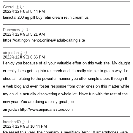
Gzzroi
より:
2022年12月8日 8:44 PM
lamictal 200mg pill
buy retin cream
retin cream us
Rubenrow
より:
2022年12月9日 5:21 AM
https://datingonlinehot.online/#
adult-daiting site
air jordan
より:
2022年12月9日 6:36 PM
I enjoy you because of all your valuable effort on this web site. My daught
er really likes getting into research and it’s really simple to grasp why. I n
otice all relating to the powerful manner you offer simple steps through th
e web blog and even foster response from other ones on this matter while
my child is actually discovering a whole lot. Have fun with the rest of the
new year. You are doing a really great job.
air jordan
http://www.airjordansstore.com
brardcodO
より:
2022年12月9日 10:44 PM
Released this year, the company s newBlackBerry 10 smartphones were