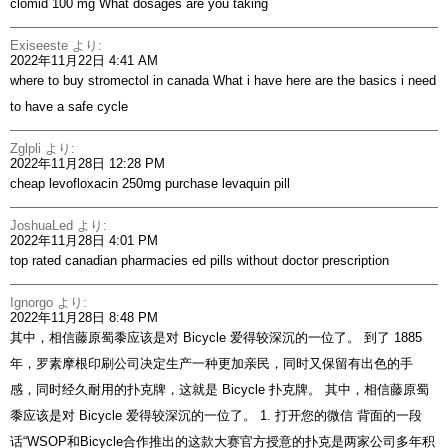
clomid 100 mg
What dosages are you taking
Exiseeste
より:
2022年11月22日 4:41 AM
where to buy stromectol in canada
What i have here are the basics i need
to have a safe cycle
Zglpli
より:
2022年11月28日 12:28 PM
cheap levofloxacin 250mg
purchase levaquin pill
JoshuaLed
より:
2022年11月28日 4:01 PM
top rated canadian pharmacies
ed pills without doctor prescription
Ignorgo
より:
2022年11月28日 8:48 PM
其中，相信藤原蜀黍应该是对 Bicycle 爱得较深沉的一位了。 到了 1885
年，罗素摩根印刷公司决定生产一种更加亲民，同时又保留有出色的手
感，同时经久耐用的扑克牌，这就是 Bicycle 扑克牌。 其中，相信藤原蜀
黍应该是对 Bicycle 爱得较深沉的一位了。 1. 打开您的微信 背面的一段
话“WSOP和Bicycle合作推出的这款大赛官方授意的扑克是两家公司多年积