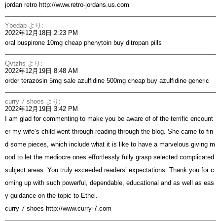
jordan retro
http://www.retro-jordans.us.com
Ybedap
より:
2022年12月18日 2:23 PM
oral buspirone 10mg
cheap phenytoin
buy ditropan pills
Qvtzhs
より:
2022年12月19日 8:48 AM
order terazosin 5mg sale
azulfidine 500mg cheap
buy azulfidine generic
curry 7 shoes
より:
2022年12月19日 3:42 PM
I am glad for commenting to make you be aware of of the terrific encount
er my wife’s child went through reading through the blog. She came to fin
d some pieces, which include what it is like to have a marvelous giving m
ood to let the mediocre ones effortlessly fully grasp selected complicated
subject areas. You truly exceeded readers’ expectations. Thank you for c
oming up with such powerful, dependable, educational and as well as eas
y guidance on the topic to Ethel.
curry 7 shoes
http://www.curry-7.com