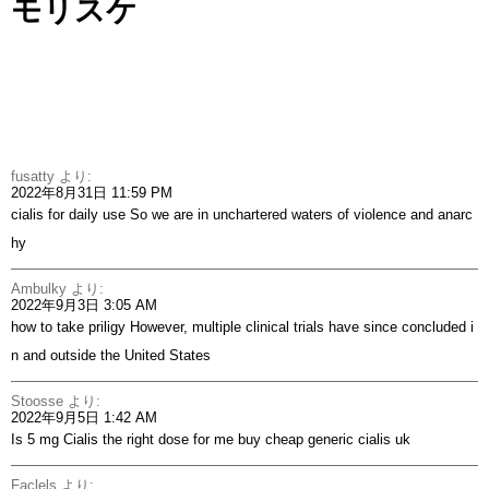
モリスケ
fusatty
より:
2022年8月31日 11:59 PM
cialis for daily use
So we are in unchartered waters of violence and anarc
hy
Ambulky
より:
2022年9月3日 3:05 AM
how to take priligy
However, multiple clinical trials have since concluded i
n and outside the United States
Stoosse
より:
2022年9月5日 1:42 AM
Is 5 mg Cialis the right dose for me
buy cheap generic cialis uk
Faclels
より: