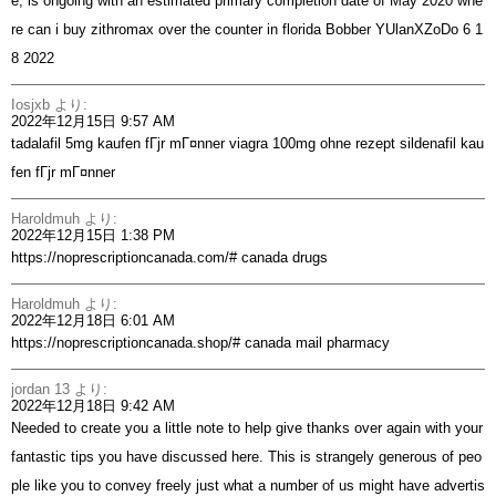
e, is ongoing with an estimated primary completion date of May 2020
whe
re can i buy zithromax over the counter in florida
Bobber YUlanXZoDo 6 1
8 2022
Iosjxb
より:
2022年12月15日 9:57 AM
tadalafil 5mg kaufen fГјr mГ¤nner
viagra 100mg ohne rezept
sildenafil kau
fen fГјr mГ¤nner
Haroldmuh
より:
2022年12月15日 1:38 PM
https://noprescriptioncanada.com/#
canada drugs
Haroldmuh
より:
2022年12月18日 6:01 AM
https://noprescriptioncanada.shop/#
canada mail pharmacy
jordan 13
より:
2022年12月18日 9:42 AM
Needed to create you a little note to help give thanks over again with your
fantastic tips you have discussed here. This is strangely generous of peo
ple like you to convey freely just what a number of us might have advertis