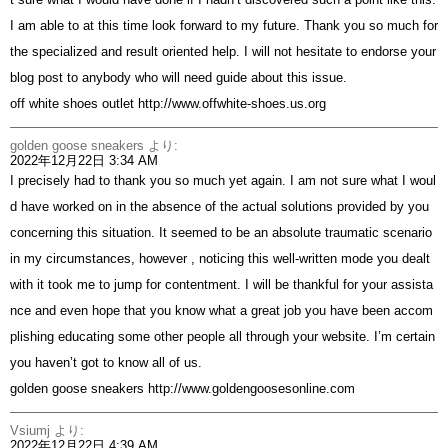
I am able to at this time look forward to my future. Thank you so much for
the specialized and result oriented help. I will not hesitate to endorse your
blog post to anybody who will need guide about this issue.
off white shoes outlet
http://www.offwhite-shoes.us.org
golden goose sneakers
より:
2022年12月22日 3:34 AM
I precisely had to thank you so much yet again. I am not sure what I woul
d have worked on in the absence of the actual solutions provided by you
concerning this situation. It seemed to be an absolute traumatic scenario
in my circumstances, however , noticing this well-written mode you dealt
with it took me to jump for contentment. I will be thankful for your assista
nce and even hope that you know what a great job you have been accom
plishing educating some other people all through your website. I’m certain
you haven’t got to know all of us.
golden goose sneakers
http://www.goldengoosesonline.com
Vsiumj
より:
2022年12月22日 4:39 AM