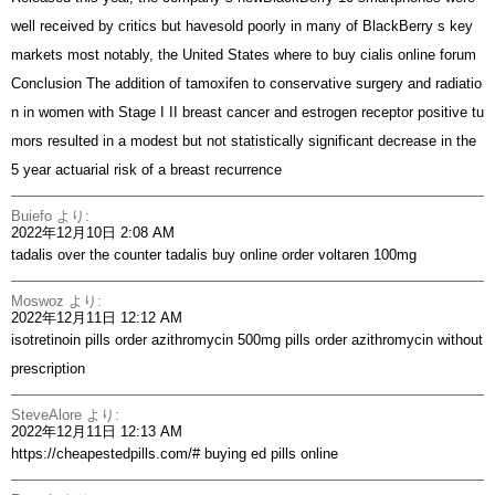
well received by critics but havesold poorly in many of BlackBerry s key
markets most notably, the United States
where to buy cialis online forum
Conclusion The addition of tamoxifen to conservative surgery and radiatio
n in women with Stage I II breast cancer and estrogen receptor positive tu
mors resulted in a modest but not statistically significant decrease in the
5 year actuarial risk of a breast recurrence
Buiefo
より:
2022年12月10日 2:08 AM
tadalis over the counter
tadalis buy online
order voltaren 100mg
Moswoz
より:
2022年12月11日 12:12 AM
isotretinoin pills
order azithromycin 500mg pills
order azithromycin without
prescription
SteveAlore
より:
2022年12月11日 12:13 AM
https://cheapestedpills.com/#
buying ed pills online