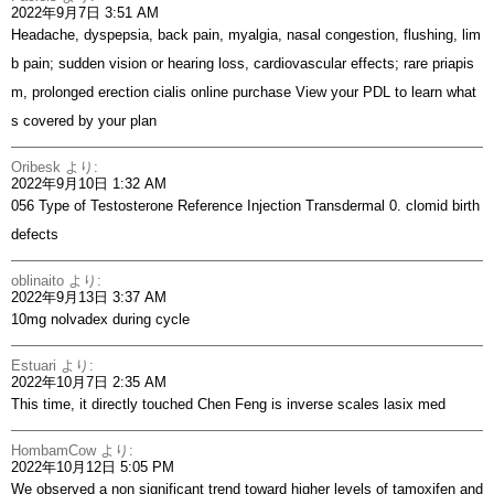
2022年9月7日 3:51 AM
Headache, dyspepsia, back pain, myalgia, nasal congestion, flushing, lim
b pain; sudden vision or hearing loss, cardiovascular effects; rare priapis
m, prolonged erection
cialis online purchase
View your PDL to learn what
s covered by your plan
Oribesk
より:
2022年9月10日 1:32 AM
056 Type of Testosterone Reference Injection Transdermal 0.
clomid birth
defects
oblinaito
より:
2022年9月13日 3:37 AM
10mg nolvadex during cycle
Estuari
より:
2022年10月7日 2:35 AM
This time, it directly touched Chen Feng is inverse scales
lasix med
HombamCow
より:
2022年10月12日 5:05 PM
We observed a non significant trend toward higher levels of tamoxifen and