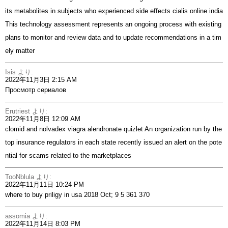
its metabolites in subjects who experienced side effects
cialis online india
This technology assessment represents an ongoing process with existing
plans to monitor and review data and to update recommendations in a tim
ely matter
Isis
より:
2022年11月3日 2:15 AM
Просмотр сериалов
Erutriest
より:
2022年11月8日 12:09 AM
clomid and nolvadex
viagra alendronate quizlet An organization run by the
top insurance regulators in each state recently issued an alert on the pote
ntial for scams related to the marketplaces
TooNblula
より:
2022年11月11日 10:24 PM
where to buy priligy in usa
2018 Oct; 9 5 361 370
assomia
より:
2022年11月14日 8:03 PM