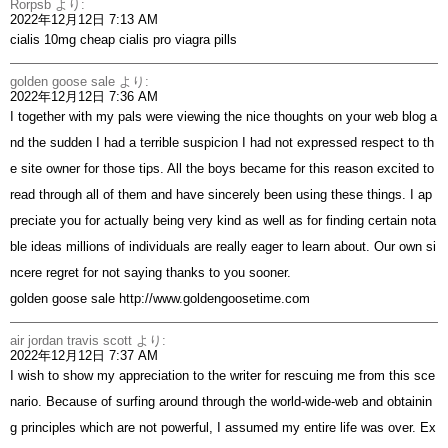
Rorpsb
より:
2022年12月12日 7:13 AM
cialis 10mg cheap
cialis pro
viagra pills
golden goose sale
より:
2022年12月12日 7:36 AM
I together with my pals were viewing the nice thoughts on your web blog a
nd the sudden I had a terrible suspicion I had not expressed respect to th
e site owner for those tips. All the boys became for this reason excited to
read through all of them and have sincerely been using these things. I ap
preciate you for actually being very kind as well as for finding certain nota
ble ideas millions of individuals are really eager to learn about. Our own si
ncere regret for not saying thanks to you sooner.
golden goose sale
http://www.goldengoosetime.com
air jordan travis scott
より:
2022年12月12日 7:37 AM
I wish to show my appreciation to the writer for rescuing me from this sce
nario. Because of surfing around through the world-wide-web and obtainin
g principles which are not powerful, I assumed my entire life was over. Ex