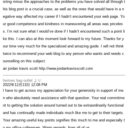
isting minus the approaches to the problems you have solved all through t
his blog post is a crucial case, as well as the ones that would have in a n
egative way affected my career if I hadn’t encountered your web page. Yo
ur good competence and kindness in maneuvering all areas was priceles
s. I’m not sure what I would’ve done if I hadn’t encountered such a point li
ke this. I can also at this moment look forward to my future. Thanks for y
our time very much for the specialized and amazing guide. I will not think
twice to recommend your web blog to any person who wants and needs c
ounselling on this subject.
air jordan travis scott
http://www.jordantravisscott.com
hermes bag outlet
より:
2022年12月13日 12:08 PM
I have to get across my appreciation for your generosity in support of me
n who absolutely need assistance with that question. Your real commitme
nt to getting the solution around turned out to be extraordinarily functional
and has continually made individuals much like me to get to their targets.
Your amazing useful key points signifies this much to me and especially t
o my office colleagues. Warm regards; from all of us.