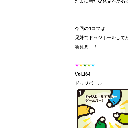
たまに新たな発見ががあ
今回の4コマは
兄妹でドッジボールして
新発見！！！
★
★
★
★
★
Vol.164
ドッジボール