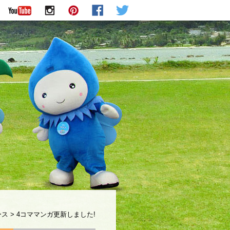
ース
>
4コママンガ更新しました!