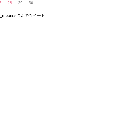
7
28
29
30
e_mooriesさんのツイート