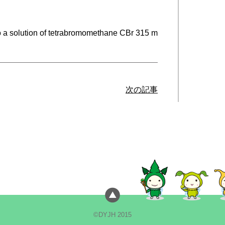
 a solution of tetrabromomethane CBr 315 m
次の記事
©DYJH 2015