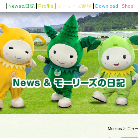
News&日記
Profile
モーリーズ劇場
Download
Shop
Moories
>
ニュ