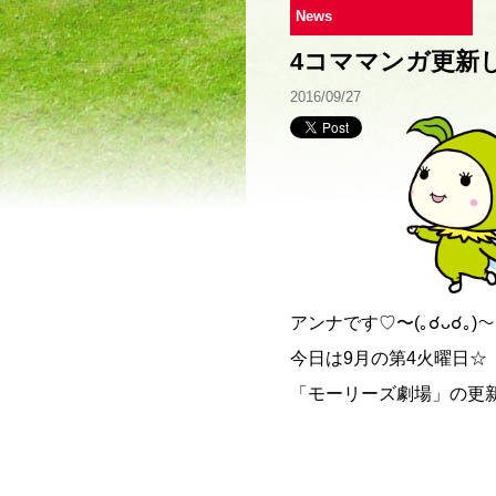
News
4コママンガ更新
2016/09/27
アンナです♡〜(｡☌ᴗ☌｡)〜
今日は9月の第4火曜日☆
「モーリーズ劇場」の更