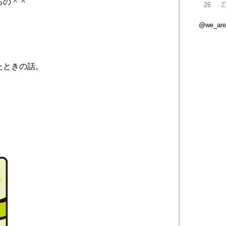
るの＾＾
26
2
@we_ar
たときの話。