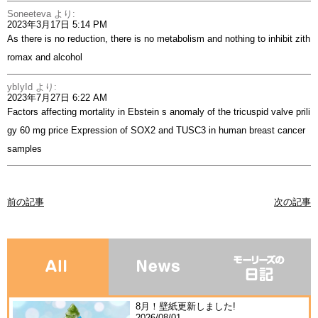
Soneeteva
より:
2023年3月17日 5:14 PM
As there is no reduction, there is no metabolism and nothing to inhibit
zith
romax and alcohol
ybIyId
より:
2023年7月27日 6:22 AM
Factors affecting mortality in Ebstein s anomaly of the tricuspid valve
prili
gy 60 mg price
Expression of SOX2 and TUSC3 in human breast cancer
samples
前の記事
次の記事
8月！壁紙更新しました!
2026/08/01