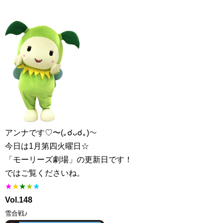
アンナです♡〜(｡☌ᴗ☌｡)〜
今日は1月第四火曜日☆
「モーリーズ劇場」の更新日です！
ではご覧くださいね。
★
★
★
★
★
Vol.148
雪合戦♪