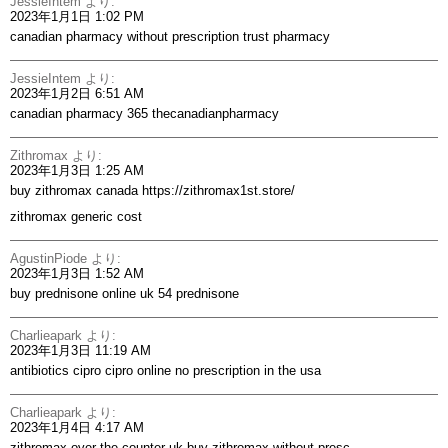
JessieIntem
より:
2023年1月1日 1:02 PM
canadian pharmacy without prescription
trust pharmacy
JessieIntem
より:
2023年1月2日 6:51 AM
canadian pharmacy 365
thecanadianpharmacy
Zithromax
より:
2023年1月3日 1:25 AM
buy zithromax canada
https://zithromax1st.store/
zithromax generic cost
AgustinPiode
より:
2023年1月3日 1:52 AM
buy prednisone online uk
54 prednisone
Charlieapark
より:
2023年1月3日 11:19 AM
antibiotics cipro
cipro online no prescription in the usa
Charlieapark
より:
2023年1月4日 4:17 AM
zithromax over the counter uk
buy zithromax without presc