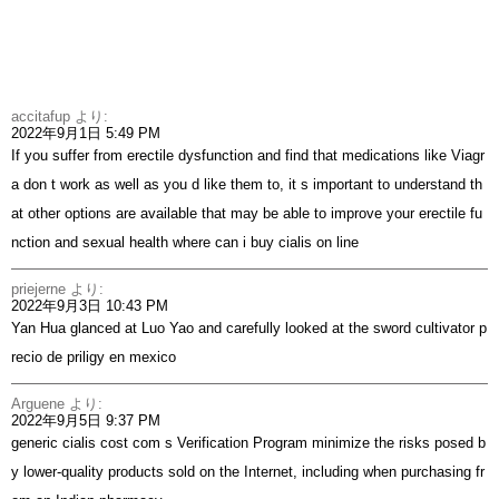
accitafup
より:
2022年9月1日 5:49 PM
If you suffer from erectile dysfunction and find that medications like Viagr
a don t work as well as you d like them to, it s important to understand th
at other options are available that may be able to improve your erectile fu
nction and sexual health
where can i buy cialis on line
priejerne
より:
2022年9月3日 10:43 PM
Yan Hua glanced at Luo Yao and carefully looked at the sword cultivator
p
recio de priligy en mexico
Arguene
より:
2022年9月5日 9:37 PM
generic cialis cost
com s Verification Program minimize the risks posed b
y lower-quality products sold on the Internet, including when purchasing fr