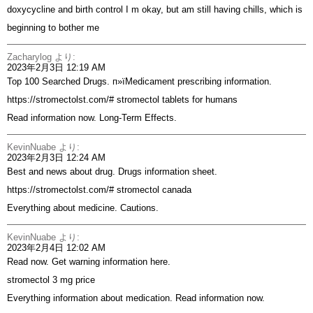
doxycycline and birth control
I m okay, but am still having chills, which is
beginning to bother me
Zacharylog
より:
2023年2月3日 12:19 AM
Top 100 Searched Drugs. п»їMedicament prescribing information.
https://stromectolst.com/#
stromectol tablets for humans
Read information now. Long-Term Effects.
KevinNuabe
より:
2023年2月3日 12:24 AM
Best and news about drug. Drugs information sheet.
https://stromectolst.com/#
stromectol canada
Everything about medicine. Cautions.
KevinNuabe
より:
2023年2月4日 12:02 AM
Read now. Get warning information here.
stromectol 3 mg price
Everything information about medication. Read information now.