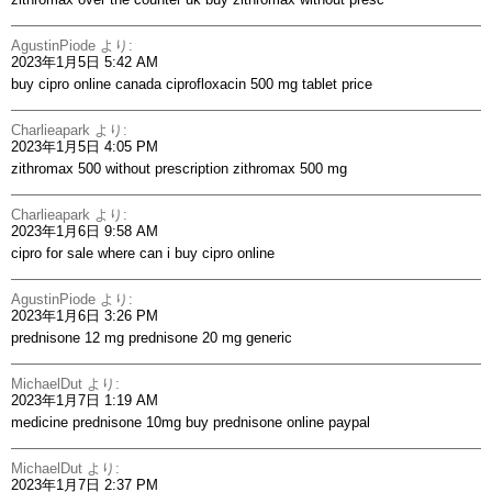
AgustinPiode
より:
2023年1月5日 5:42 AM
buy cipro online canada
ciprofloxacin 500 mg tablet price
Charlieapark
より:
2023年1月5日 4:05 PM
zithromax 500 without prescription
zithromax 500 mg
Charlieapark
より:
2023年1月6日 9:58 AM
cipro for sale
where can i buy cipro online
AgustinPiode
より:
2023年1月6日 3:26 PM
prednisone 12 mg
prednisone 20 mg generic
MichaelDut
より:
2023年1月7日 1:19 AM
medicine prednisone 10mg
buy prednisone online paypal
MichaelDut
より:
2023年1月7日 2:37 PM