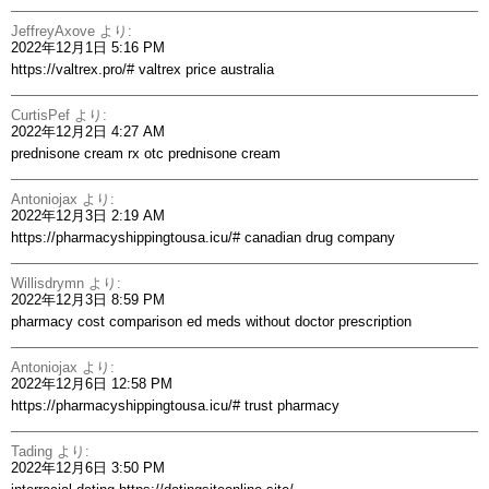
JeffreyAxove
より:
2022年12月1日 5:16 PM
https://valtrex.pro/#
valtrex price australia
CurtisPef
より:
2022年12月2日 4:27 AM
prednisone cream rx
otc prednisone cream
Antoniojax
より:
2022年12月3日 2:19 AM
https://pharmacyshippingtousa.icu/#
canadian drug company
Willisdrymn
より:
2022年12月3日 8:59 PM
pharmacy cost comparison
ed meds without doctor prescription
Antoniojax
より:
2022年12月6日 12:58 PM
https://pharmacyshippingtousa.icu/#
trust pharmacy
Tading
より:
2022年12月6日 3:50 PM