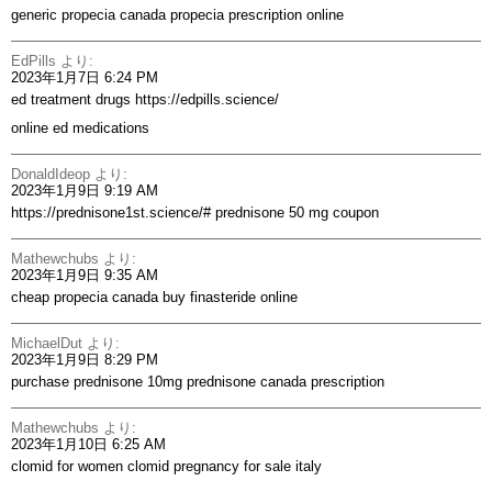
generic propecia canada
propecia prescription online
EdPills
より:
2023年1月7日 6:24 PM
ed treatment drugs
https://edpills.science/
online ed medications
DonaldIdeop
より:
2023年1月9日 9:19 AM
https://prednisone1st.science/#
prednisone 50 mg coupon
Mathewchubs
より:
2023年1月9日 9:35 AM
cheap propecia canada
buy finasteride online
MichaelDut
より:
2023年1月9日 8:29 PM
purchase prednisone 10mg
prednisone canada prescription
Mathewchubs
より:
2023年1月10日 6:25 AM
clomid for women
clomid pregnancy for sale italy