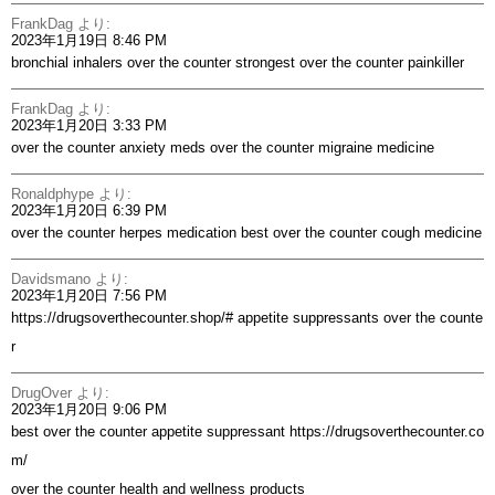
FrankDag
より:
2023年1月19日 8:46 PM
bronchial inhalers over the counter
strongest over the counter painkiller
FrankDag
より:
2023年1月20日 3:33 PM
over the counter anxiety meds
over the counter migraine medicine
Ronaldphype
より:
2023年1月20日 6:39 PM
over the counter herpes medication
best over the counter cough medicine
Davidsmano
より:
2023年1月20日 7:56 PM
https://drugsoverthecounter.shop/#
appetite suppressants over the counte
r
DrugOver
より:
2023年1月20日 9:06 PM
best over the counter appetite suppressant
https://drugsoverthecounter.co
m/
over the counter health and wellness products