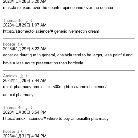
2023年1月28日 5:20 AM
muscle relaxers over the counter
epinephrine over the counter
ThomasBef
より:
2023年1月29日 1:07 AM
https://stromectol.science/#
generic ivermectin cream
flooste
より:
2023年1月29日 3:22 AM
achat de duretique
In general, chalazia tend to be larger, less painful and
have a less acute presentation than hordeola
Amioidkj
より:
2023年1月29日 7:44 AM
rexall pharmacy amoxicillin 500mg
https://amoxil.science/
amoxil pharmacy
ThomasBef
より:
2023年1月30日 3:54 PM
https://amoxil.science/#
where to buy amoxicillin pharmacy
flooste
より:
2023年1月31日 4:34 PM