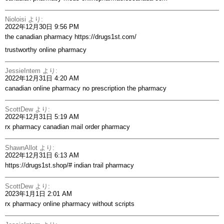
Nioloisi
より:
2022年12月30日 9:56 PM
the canadian pharmacy
https://drugs1st.com/
trustworthy online pharmacy
JessieIntem
より:
2022年12月31日 4:20 AM
canadian online pharmacy no prescription
the pharmacy
ScottDew
より:
2022年12月31日 5:19 AM
rx pharmacy
canadian mail order pharmacy
ShawnAllot
より:
2022年12月31日 6:13 AM
https://drugs1st.shop/#
indian trail pharmacy
ScottDew
より:
2023年1月1日 2:01 AM
rx pharmacy
online pharmacy without scripts