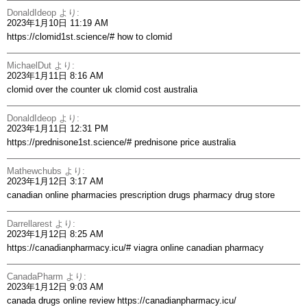
DonaldIdeop
より:
2023年1月10日 11:19 AM
https://clomid1st.science/#
how to clomid
MichaelDut
より:
2023年1月11日 8:16 AM
clomid over the counter uk
clomid cost australia
DonaldIdeop
より:
2023年1月11日 12:31 PM
https://prednisone1st.science/#
prednisone price australia
Mathewchubs
より:
2023年1月12日 3:17 AM
canadian online pharmacies prescription drugs
pharmacy drug store
Darrellarest
より:
2023年1月12日 8:25 AM
https://canadianpharmacy.icu/#
viagra online canadian pharmacy
CanadaPharm
より:
2023年1月12日 9:03 AM
canada drugs online review
https://canadianpharmacy.icu/