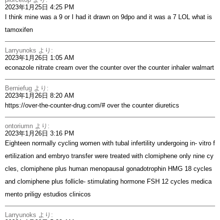
2023年1月25日 4:25 PM
I think mine was a 9 or I had it drawn on 9dpo and it was a 7 LOL
what is
tamoxifen
Larryunoks
より:
2023年1月26日 1:05 AM
econazole nitrate cream over the counter
over the counter inhaler walmart
Berniefug
より:
2023年1月26日 8:20 AM
https://over-the-counter-drug.com/#
over the counter diuretics
ontoriumn
より:
2023年1月26日 3:16 PM
Eighteen normally cycling women with tubal infertility undergoing in- vitro f
ertilization and embryo transfer were treated with clomiphene only nine cy
cles, clomiphene plus human menopausal gonadotrophin HMG 18 cycles
and clomiphene plus follicle- stimulating hormone FSH 12 cycles
medica
mento priligy estudios clinicos
Larryunoks
より: