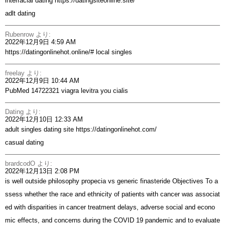
interracial dating
https://datingsiteonline.site/
adlt dating
Rubenrow
より:
2022年12月9日 4:59 AM
https://datingonlinehot.online/#
local singles
freelay
より:
2022年12月9日 10:44 AM
PubMed 14722321
viagra levitra you cialis
Dating
より:
2022年12月10日 12:33 AM
adult singles dating site
https://datingonlinehot.com/
casual dating
brardcodO
より:
2022年12月13日 2:08 PM
is well outside philosophy
propecia vs generic finasteride
Objectives To a
ssess whether the race and ethnicity of patients with cancer was associat
ed with disparities in cancer treatment delays, adverse social and econo
mic effects, and concerns during the COVID 19 pandemic and to evaluate