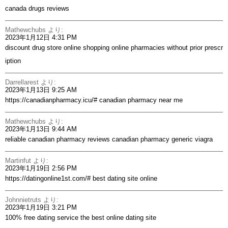
canada drugs reviews
Mathewchubs
より:
2023年1月12日 4:31 PM
discount drug store online shopping
online pharmacies without prior prescr
iption
Darrellarest
より:
2023年1月13日 9:25 AM
https://canadianpharmacy.icu/#
canadian pharmacy near me
Mathewchubs
より:
2023年1月13日 9:44 AM
reliable canadian pharmacy reviews
canadian pharmacy generic viagra
Martinfut
より:
2023年1月19日 2:56 PM
https://datingonline1st.com/#
best dating site online
Johnnietruts
より:
2023年1月19日 3:21 PM
100% free dating service
the best online dating site