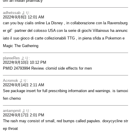
om an Indian pharmacy
adhetssab
より:
2022年9月8日 12:01 AM
can you buy cialis online
La Disney , in collaborazione con la Ravensburg
er giГ partner del colosso USA con la serie di giochi Villainous ha annunc
iato il suo gioco di carte collezionabili TTG , in piena sfida a Pokemon e
Magic The Gathering
plareeRes
より:
2022年9月10日 10:12 PM
PMID 24793994 Review.
clomid side effects for men
Acromok
より:
2022年9月14日 2:11 AM
See package insert for full prescribing information and warnings.
is tamoxi
fen chemo
antampmit
より:
2022年9月17日 2:01 PM
The rash may consist of small, red bumps called papules.
doxycycline str
ep throat