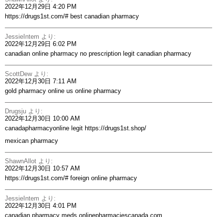
2022年12月29日 4:20 PM
https://drugs1st.com/#
best canadian pharmacy
JessieIntem
より:
2022年12月29日 6:02 PM
canadian online pharmacy no prescription
legit canadian pharmacy
ScottDew
より:
2022年12月30日 7:11 AM
gold pharmacy online
us online pharmacy
Drugsju
より:
2022年12月30日 10:00 AM
canadapharmacyonline legit
https://drugs1st.shop/
mexican pharmacy
ShawnAllot
より:
2022年12月30日 10:57 AM
https://drugs1st.com/#
foreign online pharmacy
JessieIntem
より:
2022年12月30日 4:01 PM
canadian pharmacy meds
onlinepharmaciescanada com