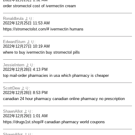
order stromectol
cost of ivermectin cream
Ronaldbrula
より:
2022年12月25日 11:53 AM
https://stromectolst.com/#
ivermectin humans
EdwardSturn
より:
2022年12月27日 10:19 AM
where to buy ivermectin
buy stromectol pills
JessieIntem
より:
2022年12月28日 4:13 PM
top mail-order pharmacies in usa
which pharmacy is cheaper
ScottDew
より:
2022年12月28日 8:53 PM
canadian 24 hour pharmacy
canadian online pharmacy no prescription
ShawnAllot
より:
2022年12月29日 1:01 AM
https://drugs1st.shop/#
canadian pharmacy world coupons
ShawnAllot
より: