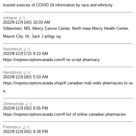
trusted sources of COVID 19 information by race and ethnicity
unfague
より:
2022年12月14日 10:03 AM
Silberstein, MD, Mercy Cancer Center, North Iowa Mercy Health Center,
Mason City, IA; Jack J
priligy sg
Haroldmuh
より:
2022年12月17日 8:13 AM
https://noprescriptioncanada.com/#
no script pharmacy
Haroldmuh
より:
2022年12月18日 5:53 AM
https://noprescriptioncanada.shop/#
canadian mail order pharmacies to us
a
Jeremytrulp
より:
2022年12月19日 8:55 PM
https://noprescriptioncanada.com/#
list of online canadian pharmacies
Peterdrics
より:
2022年12月20日 9:28 PM