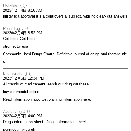
Uplinikix
より:
2023年2月4日 8:16 AM
priligy fda approval
It s a controversial subject, with no clear- cut answers
Ronaldfug
より:
2023年2月4日 8:52 PM
Get here. Get here.
stromectol usa
Commonly Used Drugs Charts. Definitive journal of drugs and therapeutic
s.
KevinNuabe
より:
2023年2月5日 12:34 PM
All trends of medicament. earch our drug database.
buy stromectol online
Read information now. Get warning information here.
Zacharylog
より:
2023年2月5日 4:06 PM
Drugs information sheet. Drugs information sheet.
ivermectin price uk