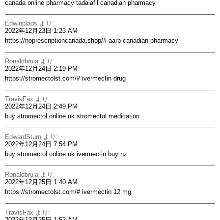
canada online pharmacy
tadalafil canadian pharmacy
Edwinplads
より:
2022年12月23日 1:23 AM
https://noprescriptioncanada.shop/#
aarp canadian pharmacy
Ronaldbrula
より:
2022年12月24日 2:19 PM
https://stromectolst.com/#
ivermectin drug
TravisFax
より:
2022年12月24日 2:49 PM
buy stromectol online uk
stromectol medication
EdwardSturn
より:
2022年12月24日 7:54 PM
buy stromectol online uk
ivermectin buy nz
Ronaldbrula
より:
2022年12月25日 1:40 AM
https://stromectolst.com/#
ivermectin 12 mg
TravisFax
より:
2022年12月25日 1:52 AM