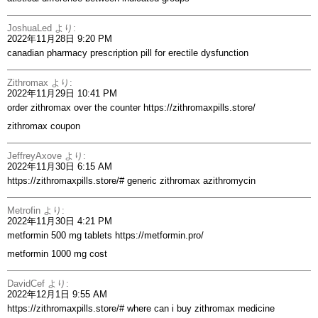
JoshuaLed
より:
2022年11月28日 9:20 PM
canadian pharmacy prescription
pill for erectile dysfunction
Zithromax
より:
2022年11月29日 10:41 PM
order zithromax over the counter
https://zithromaxpills.store/
zithromax coupon
JeffreyAxove
より:
2022年11月30日 6:15 AM
https://zithromaxpills.store/#
generic zithromax azithromycin
Metrofin
より:
2022年11月30日 4:21 PM
metformin 500 mg tablets
https://metformin.pro/
metformin 1000 mg cost
DavidCef
より:
2022年12月1日 9:55 AM
https://zithromaxpills.store/#
where can i buy zithromax medicine