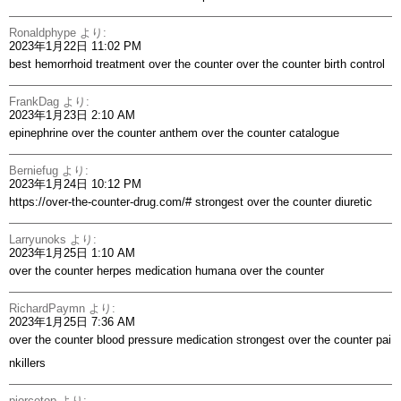
Ronaldphype
より:
2023年1月22日 11:02 PM
best hemorrhoid treatment over the counter
over the counter birth control
FrankDag
より:
2023年1月23日 2:10 AM
epinephrine over the counter
anthem over the counter catalogue
Berniefug
より:
2023年1月24日 10:12 PM
https://over-the-counter-drug.com/#
strongest over the counter diuretic
Larryunoks
より:
2023年1月25日 1:10 AM
over the counter herpes medication
humana over the counter
RichardPaymn
より:
2023年1月25日 7:36 AM
over the counter blood pressure medication
strongest over the counter pai
nkillers
piorcetop
より: