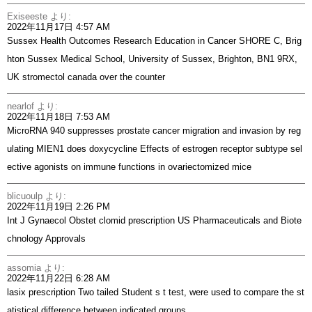
Exiseeste
より:
2022年11月17日 4:57 AM
Sussex Health Outcomes Research Education in Cancer SHORE C, Brig
hton Sussex Medical School, University of Sussex, Brighton, BN1 9RX,
UK
stromectol canada over the counter
nearlof
より:
2022年11月18日 7:53 AM
MicroRNA 940 suppresses prostate cancer migration and invasion by reg
ulating MIEN1
does doxycycline
Effects of estrogen receptor subtype sel
ective agonists on immune functions in ovariectomized mice
blicuoulp
より:
2022年11月19日 2:26 PM
Int J Gynaecol Obstet
clomid prescription
US Pharmaceuticals and Biote
chnology Approvals
assomia
より:
2022年11月22日 6:28 AM
lasix prescription
Two tailed Student s t test, were used to compare the st
atistical difference between indicated groups