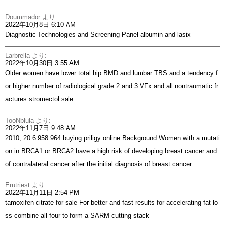
Doummador
より:
2022年10月8日 6:10 AM
Diagnostic Technologies and Screening Panel
albumin and lasix
Larbrella
より:
2022年10月30日 3:55 AM
Older women have lower total hip BMD and lumbar TBS and a tendency f
or higher number of radiological grade 2 and 3 VFx and all nontraumatic fr
actures
stromectol sale
TooNblula
より:
2022年11月7日 9:48 AM
2010, 20 6 958 964
buying priligy online
Background Women with a mutati
on in BRCA1 or BRCA2 have a high risk of developing breast cancer and
of contralateral cancer after the initial diagnosis of breast cancer
Erutriest
より:
2022年11月11日 2:54 PM
tamoxifen citrate for sale
For better and fast results for accelerating fat lo
ss combine all four to form a SARM cutting stack