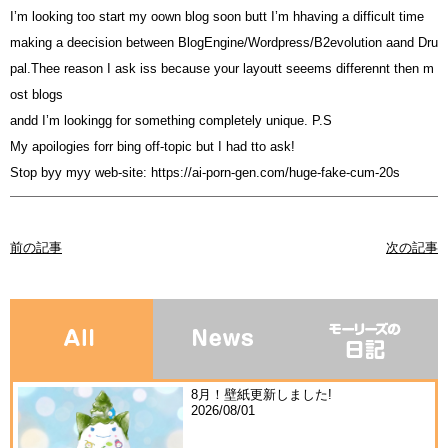
I’m looking too start my oown blog soon butt I’m hhaving a difficult time
making a deecision between BlogEngine/Wordpress/B2evolution aand Dru
pal.Thee reason I ask iss because your layoutt seeems differennt then m
ost blogs
andd I’m lookingg for something completely unique. P.S
My apoilogies forr bing off-topic but I had tto ask!
Stop byy myy web-site:
https://ai-porn-gen.com/huge-fake-cum-20s
前の記事
次の記事
8月！壁紙更新しました!
2026/08/01