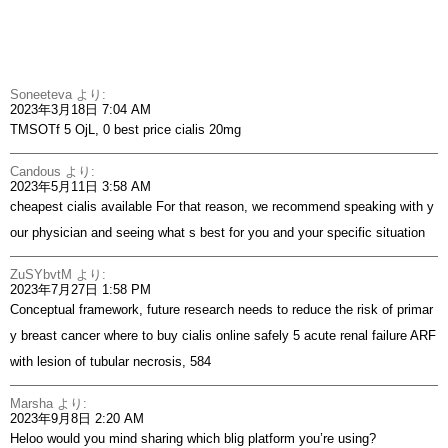
Soneeteva
より:
2023年3月18日 7:04 AM
TMSOTf 5 ОјL, 0
best price cialis 20mg
Candous
より:
2023年5月11日 3:58 AM
cheapest cialis available
For that reason, we recommend speaking with y
our physician and seeing what s best for you and your specific situation
ZuSYbvtM
より:
2023年7月27日 1:58 PM
Conceptual framework, future research needs to reduce the risk of primar
y breast cancer
where to buy cialis online safely
5 acute renal failure ARF
with lesion of tubular necrosis, 584
Marsha
より:
2023年9月8日 2:20 AM
Heloo would you mind sharing which blig platform you’re using?