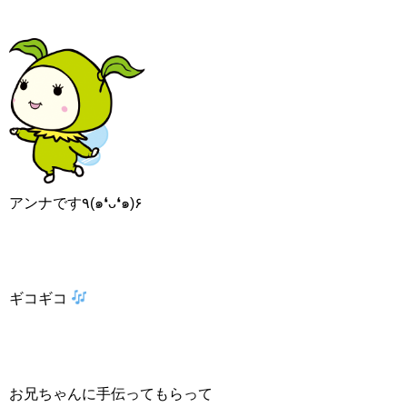
アンナです٩(๑❛ᴗ❛๑)۶
ギコギコ
お兄ちゃんに手伝ってもらって