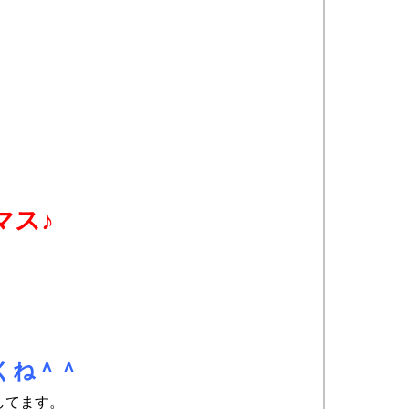
マス♪
くね＾＾
してます。