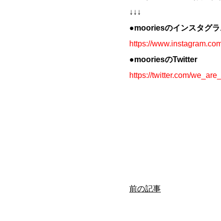
↓↓↓
●mooriesのインスタグ
https://www.instagram.co
●mooriesのTwitter
https://twitter.com/we_ar
前の記事