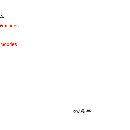
ラム
m/moories
e_moories
次の記事