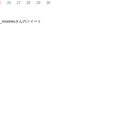
5
26
27
28
29
30
e_mooriesさんのツイート