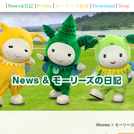
News&日記
Profile
モーリーズ劇場
Download
Shop
Moories
>
モーリー