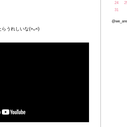
24
2
31
@we_ar
うれしいな(>ᴗ<)