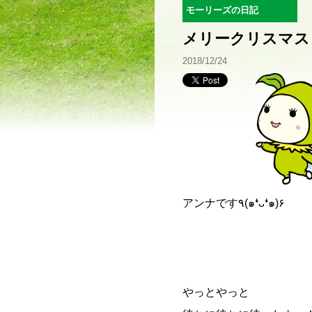
モーリーズの日記
メリークリスマス
2018/12/24
アンナです٩(๑❛ᴗ❛๑)۶
やっとやっと