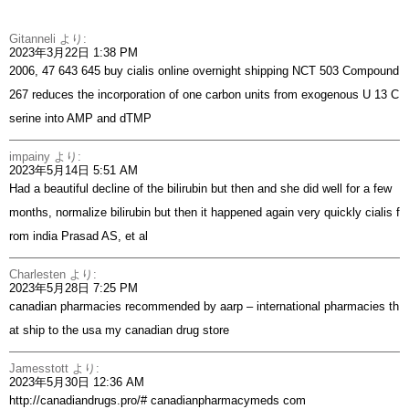
Gitanneli
より:
2023年3月22日 1:38 PM
2006, 47 643 645
buy cialis online overnight shipping
NCT 503 Compound
267 reduces the incorporation of one carbon units from exogenous U 13 C
serine into AMP and dTMP
impainy
より:
2023年5月14日 5:51 AM
Had a beautiful decline of the bilirubin but then and she did well for a few
months, normalize bilirubin but then it happened again very quickly
cialis f
rom india
Prasad AS, et al
Charlesten
より:
2023年5月28日 7:25 PM
canadian pharmacies recommended by aarp –
international pharmacies th
at ship to the usa
my canadian drug store
Jamesstott
より:
2023年5月30日 12:36 AM
http://canadiandrugs.pro/#
canadianpharmacymeds com