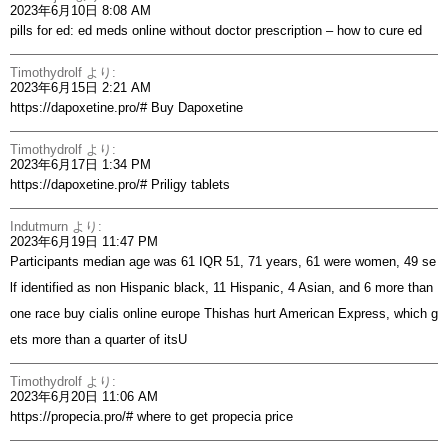
2023年6月10日 8:08 AM
pills for ed:
ed meds online without doctor prescription
– how to cure ed
Timothydrolf
より:
2023年6月15日 2:21 AM
https://dapoxetine.pro/#
Buy Dapoxetine
Timothydrolf
より:
2023年6月17日 1:34 PM
https://dapoxetine.pro/#
Priligy tablets
Indutmurn
より:
2023年6月19日 11:47 PM
Participants median age was 61 IQR 51, 71 years, 61 were women, 49 se
lf identified as non Hispanic black, 11 Hispanic, 4 Asian, and 6 more than
one race
buy cialis online europe
Thishas hurt American Express, which g
ets more than a quarter of itsU
Timothydrolf
より:
2023年6月20日 11:06 AM
https://propecia.pro/#
where to get propecia price