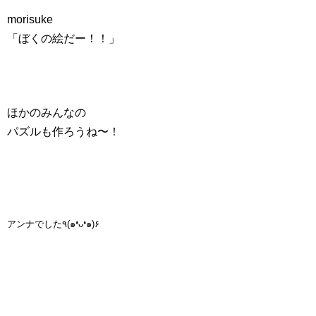
morisuke
「ぼくの絵だー！！」
ほかのみんなの
パズルも作ろうね〜！
アンナでした٩(๑❛ᴗ❛๑)۶