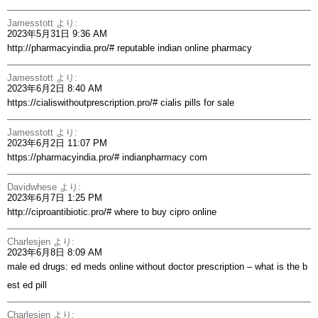
Jamesstott
より:
2023年5月31日 9:36 AM
http://pharmacyindia.pro/#
reputable indian online pharmacy
Jamesstott
より:
2023年6月2日 8:40 AM
https://cialiswithoutprescription.pro/#
cialis pills for sale
Jamesstott
より:
2023年6月2日 11:07 PM
https://pharmacyindia.pro/#
indianpharmacy com
Davidwhese
より:
2023年6月7日 1:25 PM
http://ciproantibiotic.pro/#
where to buy cipro online
Charlesjen
より:
2023年6月8日 8:09 AM
male ed drugs:
ed meds online without doctor prescription
– what is the b
est ed pill
Charlesjen
より: