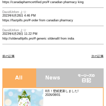
https://canadapharmcertified.pro/#
canadian pharmacy king
DavidUnfom
より:
2023年6月28日 4:46 PM
https://fastpills.pro/#
order from canadian pharmacy
DavidUnfom
より:
2023年6月29日 11:22 PM
http://sildenafilpills.pro/#
generic sildenafil from india
前の記事
次の記事
8月！壁紙更新しました!
2026/08/01