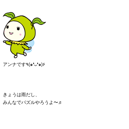
アンナです٩(๑❛ᴗ❛๑)۶
きょうは雨だし、
みんなでパズルやろうよ〜♬