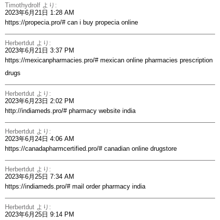
Timothydrolf
より:
2023年6月21日 1:28 AM
https://propecia.pro/#
can i buy propecia online
Herbertdut
より:
2023年6月21日 3:37 PM
https://mexicanpharmacies.pro/#
mexican online pharmacies prescription
drugs
Herbertdut
より:
2023年6月23日 2:02 PM
http://indiameds.pro/#
pharmacy website india
Herbertdut
より:
2023年6月24日 4:06 AM
https://canadapharmcertified.pro/#
canadian online drugstore
Herbertdut
より:
2023年6月25日 7:34 AM
https://indiameds.pro/#
mail order pharmacy india
Herbertdut
より:
2023年6月25日 9:14 PM