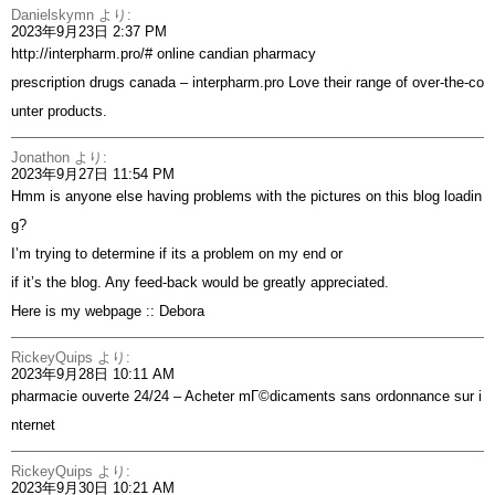
Danielskymn
より:
2023年9月23日 2:37 PM
http://interpharm.pro/#
online candian pharmacy
prescription drugs canada – interpharm.pro Love their range of over-the-co
unter products.
Jonathon
より:
2023年9月27日 11:54 PM
Hmm is anyone else having problems with the pictures on this blog loadin
g?
I’m trying to determine if its a problem on my end or
if it’s the blog. Any feed-back would be greatly appreciated.
Here is my webpage ::
Debora
RickeyQuips
より:
2023年9月28日 10:11 AM
pharmacie ouverte 24/24 – Acheter mГ©dicaments sans ordonnance sur i
nternet
RickeyQuips
より:
2023年9月30日 10:21 AM