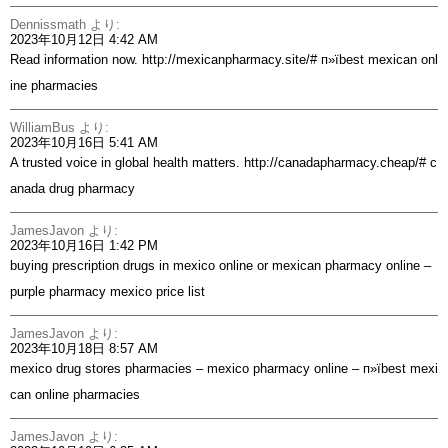
Dennissmath
より:
2023年10月12日 4:42 AM
Read information now.
http://mexicanpharmacy.site/#
п»їbest mexican onl
ine pharmacies
WilliamBus
より:
2023年10月16日 5:41 AM
A trusted voice in global health matters.
http://canadapharmacy.cheap/#
c
anada drug pharmacy
JamesJavon
より:
2023年10月16日 1:42 PM
buying prescription drugs in mexico online or
mexican pharmacy online
–
purple pharmacy mexico price list
JamesJavon
より:
2023年10月18日 8:57 AM
mexico drug stores pharmacies –
mexico pharmacy online
– п»їbest mexi
can online pharmacies
JamesJavon
より: