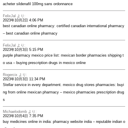
acheter sildenafil 100mg sans ordonnance
FelixJal
より:
2023年10月2日 4:06 PM
best canadian online pharmacy:
certified canadian international pharmacy
– best canadian online pharmacy
FelixJal
より:
2023年10月3日 5:15 PM
purple pharmacy mexico price list:
mexican border pharmacies shipping t
o usa
– buying prescription drugs in mexico online
Rogercix
より:
2023年10月3日 11:34 PM
Stellar service in every department. mexico drug stores pharmacies:
buyi
ng from online mexican pharmacy
– mexico pharmacies prescription drug
s
Michaelodomb
より:
2023年10月4日 7:35 PM
buy medicines online in india:
pharmacy website india
– reputable indian o