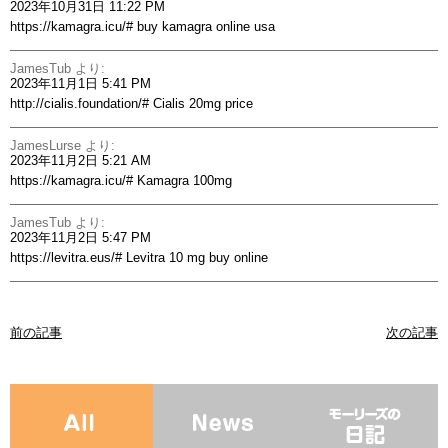
2023年10月31日 11:22 PM
https://kamagra.icu/#
buy kamagra online usa
JamesTub
より:
2023年11月1日 5:41 PM
http://cialis.foundation/#
Cialis 20mg price
JamesLurse
より:
2023年11月2日 5:21 AM
https://kamagra.icu/#
Kamagra 100mg
JamesTub
より:
2023年11月2日 5:47 PM
https://levitra.eus/#
Levitra 10 mg buy online
前の記事
次の記事