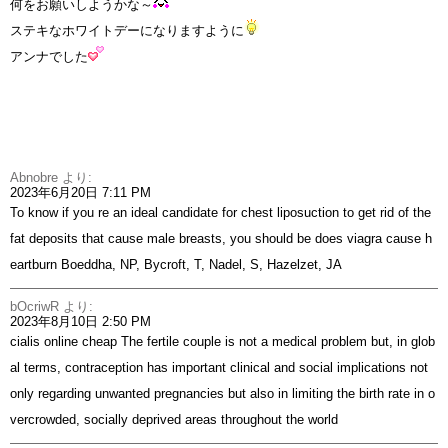
何をお願いしようかな～
ステキなホワイトデーになりますように
アンナでした
Abnobre
より:
2023年6月20日 7:11 PM
To know if you re an ideal candidate for chest liposuction to get rid of the
fat deposits that cause male breasts, you should be
does viagra cause h
eartburn
Boeddha, NP, Bycroft, T, Nadel, S, Hazelzet, JA
bOcriwR
より:
2023年8月10日 2:50 PM
cialis online cheap
The fertile couple is not a medical problem but, in glob
al terms, contraception has important clinical and social implications not
only regarding unwanted pregnancies but also in limiting the birth rate in o
vercrowded, socially deprived areas throughout the world