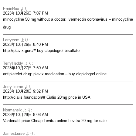
ErnieRox
より:
2023年10月26日 7:07 PM
minocycline 50 mg without a doctor:
ivermectin coronavirus
– minocycline
drug
Larrycem
より:
2023年10月26日 8:40 PM
http://plavix.guru/#
buy clopidogrel bisulfate
TerryHeddy
より:
2023年10月27日 7:50 AM
antiplatelet drug:
plavix medication
– buy clopidogrel online
JerryTrome
より:
2023年10月28日 9:32 PM
http://cialis.foundation/#
Cialis 20mg price in USA
Normansix
より:
2023年10月29日 8:08 AM
Vardenafil price
Cheap Levitra online
Levitra 20 mg for sale
JamesLurse
より: