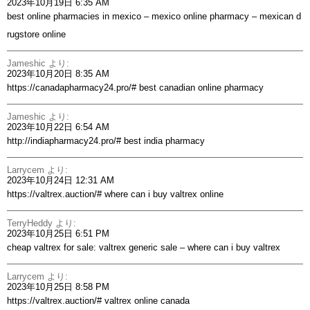
2023年10月19日 6:35 AM
best online pharmacies in mexico –
mexico online pharmacy
– mexican d
rugstore online
Jameshic
より:
2023年10月20日 8:35 AM
https://canadapharmacy24.pro/#
best canadian online pharmacy
Jameshic
より:
2023年10月22日 6:54 AM
http://indiapharmacy24.pro/#
best india pharmacy
Larrycem
より:
2023年10月24日 12:31 AM
https://valtrex.auction/#
where can i buy valtrex online
TerryHeddy
より:
2023年10月25日 6:51 PM
cheap valtrex for sale:
valtrex generic sale
– where can i buy valtrex
Larrycem
より:
2023年10月25日 8:58 PM
https://valtrex.auction/#
valtrex online canada