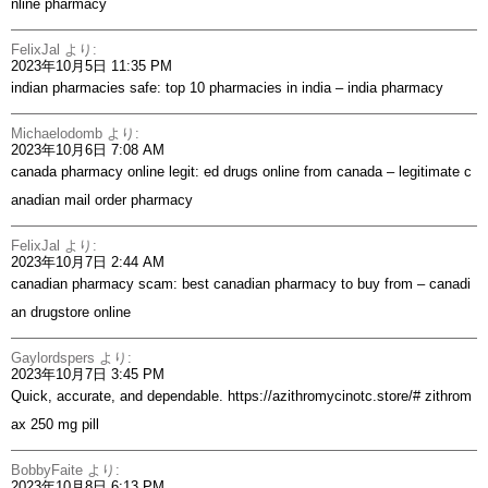
nline pharmacy
FelixJal
より:
2023年10月5日 11:35 PM
indian pharmacies safe:
top 10 pharmacies in india
– india pharmacy
Michaelodomb
より:
2023年10月6日 7:08 AM
canada pharmacy online legit:
ed drugs online from canada
– legitimate c
anadian mail order pharmacy
FelixJal
より:
2023年10月7日 2:44 AM
canadian pharmacy scam:
best canadian pharmacy to buy from
– canadi
an drugstore online
Gaylordspers
より:
2023年10月7日 3:45 PM
Quick, accurate, and dependable.
https://azithromycinotc.store/#
zithrom
ax 250 mg pill
BobbyFaite
より:
2023年10月8日 6:13 PM