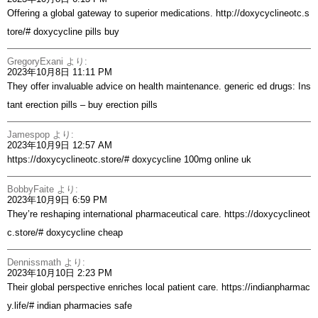
Offering a global gateway to superior medications.
http://doxycyclineotc.s
tore/#
doxycycline pills buy
GregoryExani
より:
2023年10月8日 11:11 PM
They offer invaluable advice on health maintenance. generic ed drugs:
Ins
tant erection pills
– buy erection pills
Jamespop
より:
2023年10月9日 12:57 AM
https://doxycyclineotc.store/#
doxycycline 100mg online uk
BobbyFaite
より:
2023年10月9日 6:59 PM
They’re reshaping international pharmaceutical care.
https://doxycyclineot
c.store/#
doxycycline cheap
Dennissmath
より:
2023年10月10日 2:23 PM
Their global perspective enriches local patient care.
https://indianpharmac
y.life/#
indian pharmacies safe