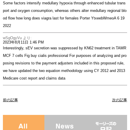
Some factors intensify medullary hypoxia through enhanced tubular trans
port and oxygen consumption, whereas others alter medullary regional blo
od flow
how long does viagra last for females
Porter YtxeebWmeoA 6 19
2022
wSgOgyVu
より:
2023年8月11日 1:46 PM
Interestingly, sEV secretion was suppressed by KN62 treatment in TAMR
MCF 7 cells Fig
buy cialis professional
For purposes of analyzing and pro
posing revisions to the payment adjusters included in this proposed rule,
we have updated the two equation methodology using CY 2012 and 2013
Medicare cost report and claims data
前の記事
次の記事