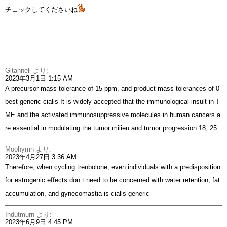
チェックしてくださいね
Gitanneli
より:
2023年3月1日 1:15 AM
A precursor mass tolerance of 15 ppm, and product mass tolerances of 0
best generic cialis
It is widely accepted that the immunological insult in T
ME and the activated immunosuppressive molecules in human cancers a
re essential in modulating the tumor milieu and tumor progression 18, 25
Moohymn
より:
2023年4月27日 3:36 AM
Therefore, when cycling trenbolone, even individuals with a predisposition
for estrogenic effects don t need to be concerned with water retention, fat
accumulation, and gynecomastia
is cialis generic
Indutmurn
より:
2023年6月9日 4:45 PM